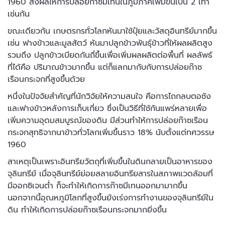
1960 ส่งผลให้การปล่อยก๊าซมีเทนในภูมิภาคเพิ่มขึ้นเป็น 2 เท่า
เช่นกัน
ขณะเดียวกัน เกษตรกรทั่วโลกหันมาใช้ปุ๋ยและวัสดุอินทรีย์มากขึ้น
เช่น ฟางข้าวและมูลสัตว์ หันมาปลูกข้าวพันธุ์ข้าวที่ให้ผลผลิตสูง
รวมถึง ปลูกข้าวเบียดกันถี่ขึ้นเพื่อเพิ่มผลผลิตต่อพื้นที่ ผลลัพธ์
ที่ได้คือ ปริมาณข้าวมากขึ้น แต่ก็แลกมากับกับการปล่อยก๊าซ
เรือนกระจกที่สูงขึ้นด้วย
หนึ่งในปัจจัยสำคัญที่นักวิจัยให้ความสนใจ คือการไถกลบตอซัง
และฟางข้าวหลังการเก็บเกี่ยว ซึ่งเป็นวิธีที่ใช้กันแพร่หลายเพื่อ
เพิ่มความอุดมสมบูรณ์ของดิน มีส่วนทำให้การปล่อยก๊าซเรือน
กระจกสุทธิจากนาข้าวทั่วโลกเพิ่มขึ้นราว 18% นับตั้งแต่ทศวรรษ
1960
สาเหตุเป็นเพราะอินทรียวัตถุที่เพิ่มขึ้นในดินกลายเป็นอาหารของ
จุลินทรีย์ เมื่อจุลินทรีย์ย่อยสลายอินทรียสารในสภาพแวดล้อมที่
มีออกซิเจนต่ำ ก็จะทำให้เกิดการก๊าซมีเทนออกมามากขึ้น
นอกจากนี้อุณหภูมิโลกที่สูงขึ้นยังเร่งการทำงานของจุลินทรีย์ใน
ดิน ทำให้เกิดการปล่อยก๊าซเรือนกระจกมากยิ่งขึ้น