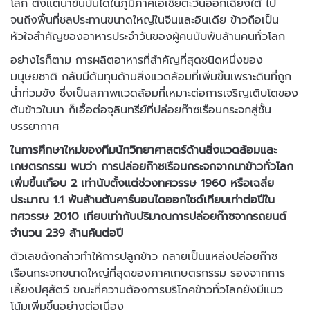
โลก ตั้งแต่นาขั้นบันไดในภูมิภาคเอเชียตะวันออกเฉียงใต้ ไป
จนถึงพื้นที่ชลประทานขนาดใหญ่ในจีนและอินเดีย ข้าวถือเป็น
หัวใจสำคัญของอาหารประจำวันของผู้คนนับพันล้านคนทั่วโลก
อย่างไรก็ตาม การผลิตอาหารที่สำคัญที่สุดชนิดหนึ่งของ
มนุษยชาติ กลับมีต้นทุนด้านสิ่งแวดล้อมที่เพิ่มขึ้นเพราะดินที่ถูก
น้ำท่วมขัง ซึ่งเป็นสภาพแวดล้อมที่เหมาะต่อการเจริญเติบโตของ
ต้นข้าวในนา ก็เอื้อต่อจุลินทรีย์ที่ปล่อยก๊าซเรือนกระจกสู่ชั้น
บรรยากาศ
ในการศึกษาใหม่ของทีมนักวิทยาศาสตร์ด้านสิ่งแวดล้อมและ
เกษตรกรรม พบว่า การปล่อยก๊าซเรือนกระจกจากนาข้าวทั่วโลก
เพิ่มขึ้นเกือบ 2 เท่านับตั้งแต่ช่วงทศวรรษ 1960 หรือเฉลี่ย
ประมาณ 1.1 พันล้านตันคาร์บอนไดออกไซด์เทียบเท่าต่อปีใน
ทศวรรษ 2010 เทียบเท่ากับปริมาณการปล่อยก๊าซจากรถยนต์
จำนวน 239 ล้านคันต่อปี
ตัวเลขดังกล่าวทำให้การปลูกข้าว กลายเป็นแหล่งปล่อยก๊าซ
เรือนกระจกขนาดใหญ่ที่สุดของภาคเกษตรกรรม รองจากการ
เลี้ยงปศุสัตว์ ขณะที่ความต้องการบริโภคข้าวทั่วโลกยังมีแนว
โน้มเพิ่มขึ้นอย่างต่อเนื่อง