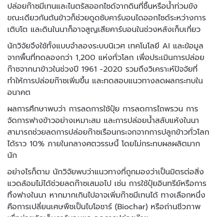
ปล่อยก๊าซมีเทนและไนตรัสออกไซด์จากดินที่ชื้นหรือน้ำท่วมขัง
ขณะเดียวกันต้นข้าวก็ช่วยดูดซับคาร์บอนไดออกไซด์ระหว่างการ
เติบโต และดินในนาก็อาจสูญเสียคาร์บอนในช่วงหลังเก็บเกี่ยว
นักวิจัยจึงใช้ทั้งแบบจำลองระบบนิเวศ เทคโนโลยี AI และข้อมูล
จากพื้นที่ทดลองกว่า 1,200 แห่งทั่วโลก เพื่อประเมินการปล่อย
ก๊าซจากนาข้าวในช่วงปี 1961 -2020 รวมถึงวิเคราะห์ปัจจัยที่
ทำให้การปล่อยก๊าซเพิ่มขึ้น และทดสอบแนวทางลดผลกระทบใน
อนาคต
ผลการศึกษาพบว่า การลดการใช้ปุ๋ย การลดการไถพรวน การ
จัดการฟางข้าวอย่างเหมาะสม และการปล่อยน้ำสลับแห้งในนา
สามารถช่วยลดการปล่อยก๊าซเรือนกระจกจากการปลูกข้าวทั่วโลก
ได้ราว 10% ภายในกลางศตวรรษนี้ โดยไม่กระทบผลผลิตมาก
นัก
อย่างไรก็ตาม นักวิจัยพบว่าแนวทางที่ถูกมองว่าเป็นมิตรต่อสิ่ง
แวดล้อมไม่ได้ช่วยลดก๊าซเสมอไป เช่น การใช้ปุ๋ยอินทรีย์หรือการ
ทิ้งฟางในนา หากมากเกินไปอาจเพิ่มก๊าซมีเทนได้ ทางเลือกหนึ่ง
คือการเปลี่ยนเศษพืชเป็นไบโอชาร์ (Biochar) หรือถ่านชีวภาพ