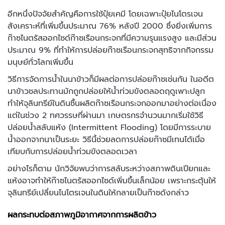
อีกหนึ่งปัจจัยสำคัญคือการใช้ปุ๋ยเคมี โดยเฉพาะปุ๋ยไนโตรเจน
สังเคราะห์ที่เพิ่มขึ้นประมาณ 76% หลังปี 2000 ซึ่งยิ่งเพิ่มการ
ก๊าซไนตรัสออกไซด์ก๊าซเรือนกระจกที่มีความรุนแรงสูง และมีส่วน
ประมาณ 9% ที่ทำให้การปล่อยก๊าซเรือนกระจกสุทธิจากกิจกรรม
มนุษย์ทั่วโลกเพิ่มขึ้น
วิธีการจัดการน้ำในนาข้าวก็มีผลต่อการปล่อยก๊าซเช่นกัน ในอดีต
นาข้าวชลประทานมักถูกปล่อยให้น้ำท่วมขังตลอดฤดูเพาะปลูก
ทำให้จุลินทรีย์ในดินชื้นผลิตก๊าซเรือนกระจกออกมาอย่างต่อเนื่อง
แต่ในช่วง 2 ทศวรรษที่ผ่านมา เกษตรกรจำนวนมากเริ่มใช้วิธี
ปล่อยน้ำสลับแห้ง (Intermittent Flooding) โดยมีการระบาย
น้ำออกจากนาเป็นระยะ วิธีนี้ช่วยลดการปล่อยก๊าซมีเทนได้เมื่อ
เทียบกับการปล่อยน้ำท่วมขังตลอดเวลา
อย่างไรก็ตาม นักวิจัยพบว่าการสลับระหว่างสภาพดินเปียกและ
แห้งอาจทำให้ก๊าซไนตรัสออกไซด์เพิ่มขึ้นเล็กน้อย เพราะกระตุ้นให้
จุลินทรีย์เปลี่ยนไนโตรเจนในดินให้กลายเป็นก๊าซดังกล่าว
ผลกระทบต่อสภาพภูมิอากาศจากการผลิตข้าว