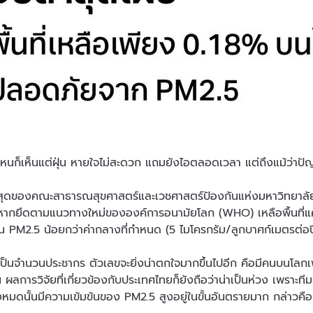
นก็เห็นแต่ฝุ่น หายใจไม่สะดวก แถมยังไอตลอดเวลา แต่ถึงแม้ว่าปัญห
าสุดของคณะสาธารณสุขศาสตร์และเวชศาสตร์ป้องกันแห่งมหาวิทยาลั
หากยึดตามแนวทางใหม่ขององค์การอนามัยโลก (WHO) เหลือพื้นที่แค่เพ
ุ่น PM2.5 น้อยกว่าค่ากลางที่กำหนด (5 ไมโครกรัม/ลูกบาศก์เมตรต่อป
บเป็นจำนวนประชากร ตัวเลขจะยิ่งน่าตกใจมากขึ้นไปอีก คือมีคนบนโลกเพี
้น ผลการวิจัยที่เกี่ยวข้องกับประเทศไทยก็ยังถือว่าน่าเป็นห่วง เพราะทีม
งหมดนั้นมีความเข้มข้นของ PM2.5 สูงอยู่ในขั้นอันตรายมาก กล่าวคือ