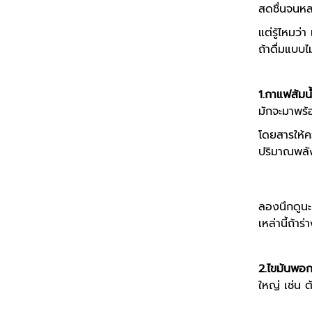
สดชื่นจนหล
แต่รู้ไหมว
ถ้าดื่มแบบไ
1.กาแฟส้มน้
มักจะมาพร้อม
โดยสารให้ค
ปริมาณพลัง
ลองนึกดูนะ
เหล่านี้ถ้า
2.ไขมันพอก
ใหญ่ เช่น ต