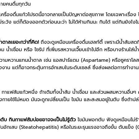
ายคนดื่มทุกวัน
่า เครื่องดื่มแก้วโปรดนี้อาจกลายเป็นปัญหาต่อสุขภาพ โดยเฉพาะเรื
ม่ระวัง แต่ก็ต้องออกตัวก่อนนะว่า ไม่ได้ห้ามกินนะ กินได้ แต่กินยังไง
ำตาลเยอะกว่าที่คิด!
ถึงจะดูเหมือนเครื่องดื่มเฮลท์ตี้ เพราะมีน้ำส้มสด
 น้ำเชื่อม หรือ ไซรัป ที่เพิ่มรสหวานเจี๊ยบเข้าไปอีก หรือบางร้านใส่น้ำส
วามหวานแทนน้ำตาล เช่น แอสปาร์แตม (Aspartame) หรือซูคราโลส (
งาน แต่ก็อาจกระตุ้นการอักเสบในระดับเซลล์ ซึ่งส่งผลต่อการทำงา
 กาแฟส้มแก้วหนึ่ง ถ้าเติมทั้งน้ำส้ม น้ำเชื่อม และส่วนผสมหวานอื่น
ร่างกายใช้ไม่หมด มันจะถูกเปลี่ยนเป็น ไขมัน และสะสมอยู่ในตับ ซึ่งถ
ตับ กินกาแฟส้มบ่อยอาจจะเป็นไม่รู้ตัว
ไขมันพอกตับ ฟังดูเหมือนไม่ร้
ับอักเสบ (Steatohepatitis) หรือในระยะรุนแรงอาจถึงขั้น ตับแข็ง (Ci