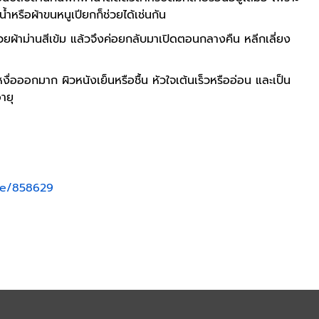
้ำหรือผ้าขนหนูเปียกก็ช่วยได้เช่นกัน
วยผ้าม่านสีเข้ม แล้วจึงค่อยกลับมาเปิดตอนกลางคืน หลีกเลี่ยง
า
อออกมาก ผิวหนังเย็นหรือชื้น หัวใจเต้นเร็วหรืออ่อน และเป็น
ายุ
ge/858629