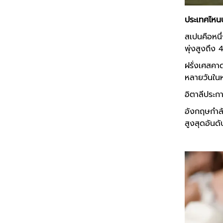
ประเทศไหนบ
สเปนคือหนึ่
พุ่งสูงถึง
ฝรั่งเศสคา
หลายวันในหล
อิตาลีประกา
อังกฤษกำลั
สูงสุดอันดั