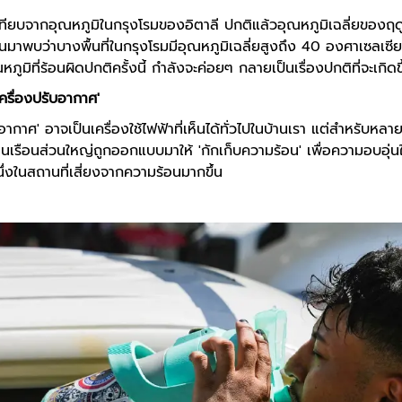
ทียบจากอุณหภูมิในกรุงโรมของอิตาลี ปกติแล้วอุณหภูมิเฉลี่ยของฤดูร
่านมาพบว่าบางพื้นที่ในกรุงโรมมีอุณหภูมิเฉลี่ยสูงถึง 40 องศาเซลเซีย
หภูมิที่ร้อนผิดปกติครั้งนี้ กำลังจะค่อยๆ กลายเป็นเรื่องปกติที่จะเกิ
'เครื่องปรับอากาศ'
บอากาศ' อาจเป็นเครื่องใช้ไฟฟ้าที่เห็นได้ทั่วไปในบ้านเรา แต่สำหรับหล
้านเรือนส่วนใหญ่ถูกออกแบบมาให้ 'กักเก็บความร้อน' เพื่อความอบอุ่
ึ่งในสถานที่เสี่ยงจากความร้อนมากขึ้น