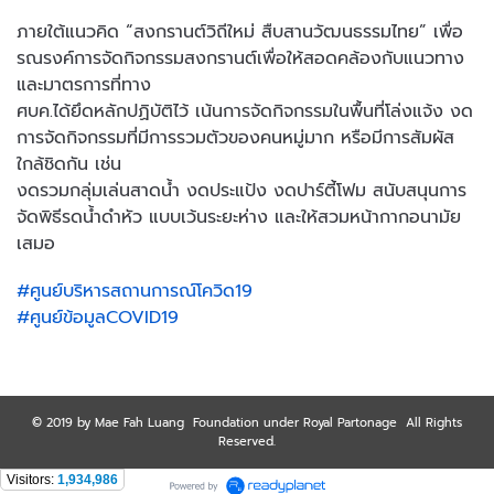
ภายใต้แนวคิด “สงกรานต์วิถีใหม่ สืบสานวัฒนธรรมไทย” เพื่อ
รณรงค์การจัดกิจกรรมสงกรานต์เพื่อให้สอดคล้องกับแนวทาง
และมาตรการที่ทาง
ศบค.ได้ยึดหลักปฏิบัติไว้ เน้นการจัดกิจกรรมในพื้นที่โล่งแจ้ง งด
การจัดกิจกรรมที่มีการรวมตัวของคนหมู่มาก หรือมีการสัมผัส
ใกล้ชิดกัน เช่น
งดรวมกลุ่มเล่นสาดน้ำ งดประแป้ง งดปาร์ตี้โฟม สนับสนุนการ
จัดพิธีรดน้ำดำหัว แบบเว้นระยะห่าง และให้สวมหน้ากากอนามัย
เสมอ
#ศูนย์บริหารสถานการณ์โควิด19
#ศูนย์ข้อมูลCOVID19
© 2019 by Mae Fah Luang Foundation under Royal Partonage All Rights
Reserved.
Visitors:
1,934,986