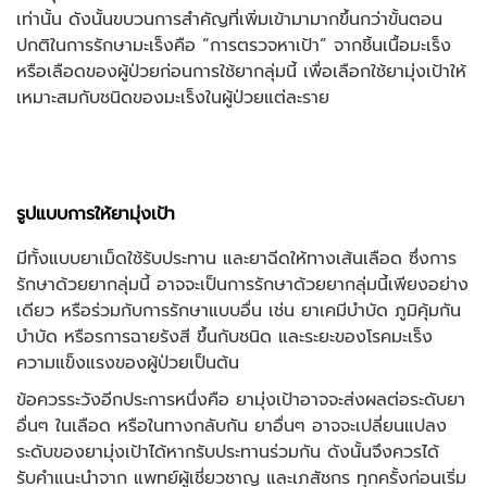
เท่านั้น ดังนั้นขบวนการสำคัญที่เพิ่มเข้ามามากขึ้นกว่าขั้นตอน
ปกติในการรักษามะเร็งคือ “การตรวจหาเป้า” จากชิ้นเนื้อมะเร็ง
หรือเลือดของผู้ป่วยก่อนการใช้ยากลุ่มนี้ เพื่อเลือกใช้ยามุ่งเป้าให้
เหมาะสมกับชนิดของมะเร็งในผู้ป่วยแต่ละราย
รูปแบบการให้ยามุ่งเป้า
มีทั้งแบบยาเม็ดใช้รับประทาน และยาฉีดให้ทางเส้นเลือด ซึ่งการ
รักษาด้วยยากลุ่มนี้ อาจจะเป็นการรักษาด้วยยากลุ่มนี้เพียงอย่าง
เดียว หรือร่วมกับการรักษาแบบอื่น เช่น ยาเคมีบำบัด ภูมิคุ้มกัน
บำบัด หรือรการฉายรังสี ขึ้นกับชนิด และระยะของโรคมะเร็ง
ความแข็งแรงของผู้ป่วยเป็นต้น
ข้อควรระวังอีกประการหนึ่งคือ ยามุ่งเป้าอาจจะส่งผลต่อระดับยา
อื่นๆ ในเลือด หรือในทางกลับกัน ยาอื่นๆ อาจจะเปลี่ยนแปลง
ระดับของยามุ่งเป้าได้หากรับประทานร่วมกัน ดังนั้นจึงควรได้
รับคำแนะนำจาก แพทย์ผู้เชี่ยวชาญ และเภสัชกร ทุกครั้งก่อนเริ่ม