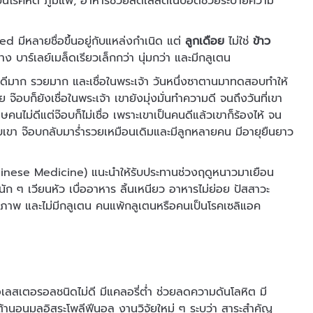
บคนเป็นโรคหืด ภูมิแพ้, อาหารช่วยลดเสลดในปอดช่วยระบายความ
 มีหลายชื่อขึ้นอยู่กับแหล่งกำเนิด แต่
ลูกเดือย
ไม่ใช่
ข้าว
 บาร์เลย์เมล็ดเรียวเล็กกว่า นุ่มกว่า และมีกลูเตน
นคนดีมาก รวยมาก และเชื่อในพระเจ้า วันหนึ่งซาตานมาทดสอบทำให้
จ๊อบก็ยังเชื่อในพระเจ้า เขายังมุ่งมั่นทำความดี จนถึงวันที่เขา
คนไม่ดีแต่จ๊อบก็ไม่เชื่อ เพราะเขาเป็นคนดีแล้วเขาก็ร้องไห้ จน
ห้กับเขา จ๊อบกลับมาร่ำรวยเหมือนเดิมและมีลูกหลายคน มีอายุยืนยาว
Chinese Medicine) แนะนำให้รับประทานช่วงฤดูหนาวมาเยือน
หนัก ๆ เวียนหัว เบื่ออาหาร ลิ้นเหนียว อาหารไม่ย่อย ปัสสาวะ
ุขภาพ และไม่มีกลูเตน คนแพ้กลูเตนหรือคนเป็นโรคเซลิแอค
เลสเตอรอลชนิดไม่ดี มีแคลอรี่ต่ำ ช่วยลดความดันโลหิต มี
้านอนุมูลอิสระโพลีฟีนอล งานวิจัยใหม่ ๆ ระบุว่า สาระสำคัญ