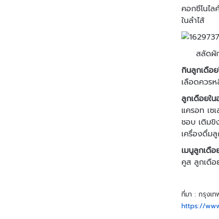
คอกซีโนไลค
ในลำไส้
สลัดผัก
กินลูกเดือ
เลือดควรหล
ลูกเดือยใ
แครอท เซเลอ
ชอบ เติมขิง
เครื่องดื่ม
เมนูลูกเดื
คูส ลูกเดื
ที่มา : กรุงเท
https://ww