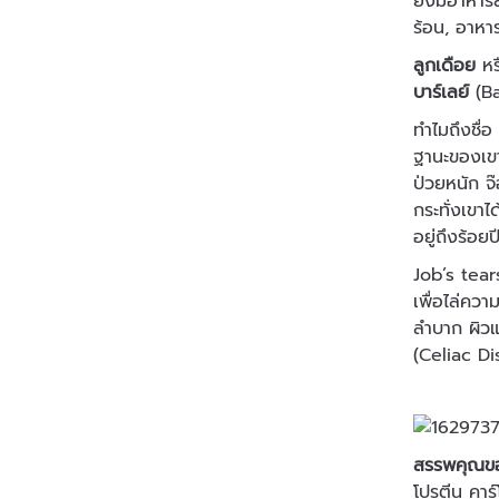
ยังมีอาหาร
ร้อน, อาหา
ลูกเดือย
หร
บาร์เลย์
(Ba
ทำไมถึงชื่
ฐานะของเขาย
ป่วยหนัก จ๊
กระทั่งเขาไ
อยู่ถึงร้อยป
Job’s tear
เพื่อไล่ควา
ลำบาก ผิวแ
(Celiac Di
สรรพคุณขอ
โปรตีน คาร