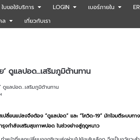
ใบขอใช้บริการ
LOGIN
เบอร์ภายใน
ER
คคล
เกี่ยวกับเรา
อย’ ดูแลปอด...เสริมภูมิต้านทาน
64
เปลี่ยนแปลงจึงต้อง “ดูแลปอด” และ “โควิด-19” มักโจมตีระบบทาง
ำรุงกำลังเสริมสุขภาพปอด ในช่วงย่างสู่ฤดูหนาว
ทำหน้าที่แลกเปลี่ยนออกซิเจนส่งผ่านไปยังเส้นเลือด จึงเป็นอวัยวะส