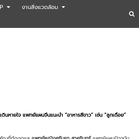
P
งานสิ่งแวดล้อม
เดินหายใจ แพทย์แผนจีนแนะนำ “อาหารสีขาว” เช่น “ลูกเดือย”
ำคัญที่ต้องดูแล
แพทย์หญิงศรันยา สาครินทร์
แพทย์แผนปัจจุบัน