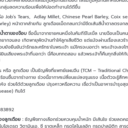
สีขาวอีกหลายชนิดที่เสริมภูมิคุ้มกันแก่ปอด เสริมภูมิคุ้มกันสำหรั
รกลุ่มลดความร้อนเพื่อให้ปอดทำงานได้ดีขึ้น
ือ Job’s Tears, Adlay Millet, Chinese Pearl Barley, Coix seed
rley) หน้าตาคล้ายกัน ลูกเดือยเม็ดกลมกว่ามีขีดเส้นสีน้ำตาลตรงกลาง
อ
น้ำตาของจ๊อบ
ชื่อนี้มาจากชายคนหนึ่งในคัมภีร์ไบเบิ้ล นายจ๊อบเป็
ากจนลง เกิดพายุพัดบ้านทำให้ลูกเสียชีวิต แต่แม้จะผ่านเรื่องเลวร้าย 
อบยังยืนยันว่ารักและศรัทธาในพระเจ้า แม้ใครจะบอกว่า พระเจ้าจะลงโทษ
ด้ยินเสียงพระเจ้าที่บอกว่า นี่คือบททดสอบ แล้วพระเจ้าก็คืนทุกสิ่งใ
ี
s หรือ ลูกเดือย เป็นธัญพืชที่แพทย์แผนจีน (TCM – Traditional 
มร้อนชื้นจากร่างกาย ช่วงนี้อากาศเปลี่ยนแปลงรุนแรง เนื้อตัวจะรู้สึก
ห้ง ช่วยได้ด้วยลูกเดือย ปรุงคาวหรือหวาน เชื่อว่าเป็นอาหารบำรุงส
sease) กินได้
งลูกเดือย :
ธัญพืชทางเลือกช่วยควบคุมน้ำหนัก มีเส้นใย ช่วยลดคอ
์โบไฮเดรต วิตามินเอ, ซี ธาตุเหล็ก กรดไลโนเลอิก กรดปาลมิติก สารต