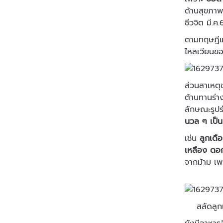
ด้านสุขภา
ชีวจิต มี.ค.
ตามทฤษฎี
ไหลเวียนขอ
ส่วนสาเหต
ต้านทานร่า
ลักษณะรูปร
นวล ๆ เป็นห
เช่น
ลูกเดื
เหลือง ดอกไ
จากม้าม เพ
สลัดลูกเ