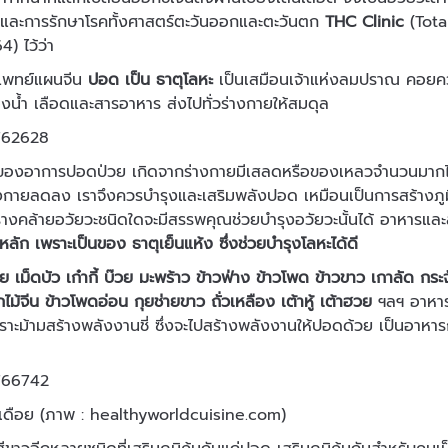
พและการรักษาโรคทั้งศาสตร์ตะวันออกและตะวันตก
THC Clinic
(Total
64) ไว้ว่า
แพทย์แผนจีน
ปอด เป็น ธาตุโลหะ
เป็นเสมือนเจ้าแห่งลมปราณ คอยควบ
งน้ำ เลือดและสารอาหาร ส่งไปทั่วร่างกายให้สมดุล
ุของอาการปอดป่วย เกิดจากร่างกายมีเสลดหรือของเหลวจำนวนมากไ
งกายลดลง เราจึงควรบำรุงและเสริมพลังปอด เหมือนเป็นการสร้างภูมิค
่างคล้ายอวัยวะชนิดใดจะมีสรรพคุณช่วยบำรุงอวัยวะนั้นได้ อาหารแล
ลัก เพราะเป็นของ ธาตุเย็นแห้ง ซึ่งช่วยบำรุงโลหะได้ดี
อย เม็ดบัว เก๋ากี้ บ๊วย มะพร้าว ข้าวฟ่าง ข้าวโพด ข้าวขาว เกาลัด 
ม้จีน ข้าวโพดอ่อน กุยช่ายขาว ถั่วเหลือง เต้าหู้ เต้าฮวย
ฯลฯ อาหารก
ราะม้ามสร้างพลังงานชี่ ซึ่งจะไปสร้างพลังงานให้ปอดด้วย เป็นอาหาร
ดือย (ภาพ : healthyworldcuisine.com)