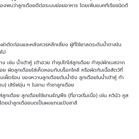
งพบว่าลูกเดือยดีต่อระบบย่อยอาหาร โดยเพิ่มแบคทีเรียชนิดดี
ผ่าตัดก่อนและหลังควรหลีกเลี่ยง ผู้ที่ใช้ยาลดระดับน้ำตาลใน
นไป
เช่น น้ำเต้าหู้ เต้าฮวย ทำซุปไก่ใส่ลูกเดือย ทำซุปผักเบสจาก
ือย ผัดลูกเดือยใส่เห็ดหอมกับบร็อกโคลี หรือผัดกับเนื้อสัตว์ที่
มเผ็ดร้อน ของหวานลูกเดือยต้มน้ำขิง ลูกเดือยในน้ำเต้าหู้ ทำ
ชอบ) เสิร์ฟอุ่น ๆ ในชาม ทำชาลูกเดือย
เดือย ลูกเดือยใช้แทนธัญพืช (ที่อาจเริ่มเบื่อ) เช่น ควินัว คูส
้โดยนำลูกเดือยบดเป็นผงแทนแป้งสาลี