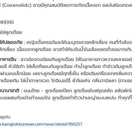
์ (Coxenolidc) อาจมีคุณสมบัติลดการเกิดเนื้องอก และในห้องทดลอ
ใส่ลูกเดือย
ยให้ปลอดภัย :
หญิงตั้งครรภ์และให้นมบุตรควรหลีกเลี่ยง คนที่กำลังจะ
ีกเลี่ยง เนื่องจากลูกเดือย อาจทำให้ระดับน้ำในเลือดลดต่ำลงมากเกิ
นอาหารจีน
: ชาวฮ่องกงนิยมกินลูกเดือย ใส่ในอาหารคาวหวานหลายอย่าง 
รี่ หัวไช้เท้า ใส่เห็ดที่ชอบกับลูกเดือย ทำน้ำลูกเดือย ทำข้าวต้มลูกเด
ฝานลงเล็กน้อย เพราะลูกเดือยมีฤทธิ์เย็น หรือเติมเครื่องเทศเพิ่มควา
ลูกเดือยต้ม ใส่น้ำตาลกรวด โกจิเบอร์รี่ ลำไยแห้ง กลิ่นวานิลลา (ตาม
อยนานาชาติ
:
ขนมไทย - ลูกเดือยเปียก ลูกเดือยในฟรุตสลัด สลัดผักใส่ลูก
อยบดผสมกับแป้งทำขนมปัง ลูกเดือยทำข้าวปาเอญ่าแบบสเปน ทำคุกกี
พธุรกิจ
w.bangkokbiznews.com/news/detail/956257