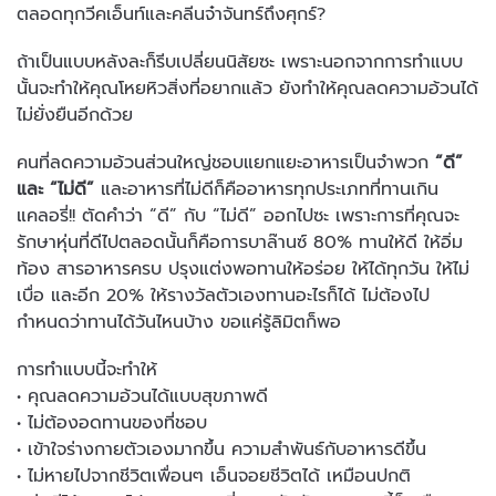
ตลอดทุกวีคเอ็นท์และคลีนจ๋าจันทร์ถึงศุกร์?
ถ้าเป็นแบบหลังละก็รีบเปลี่ยนนิสัยซะ เพราะนอกจากการทำแบบ
นั้นจะทำให้คุณโหยหิวสิ่งที่อยากแล้ว ยังทำให้คุณลดความอ้วนได้
ไม่ยั่งยืนอีกด้วย
คนที่ลดความอ้วนส่วนใหญ่ชอบแยกแยะอาหารเป็นจำพวก
“ดี”
และ “ไม่ดี”
และอาหารที่ไม่ดีก็คืออาหารทุกประเภทที่ทานเกิน
แคลอรี่!! ตัดคำว่า “ดี” กับ “ไม่ดี” ออกไปซะ เพราะการที่คุณจะ
รักษาหุ่นที่ดีไปตลอดนั้นก็คือการบาล๊านซ์ 80% ทานให้ดี ให้อิ่ม
ท้อง สารอาหารครบ ปรุงแต่งพอทานให้อร่อย ให้ได้ทุกวัน ให้ไม่
เบื่อ และอีก 20% ให้รางวัลตัวเองทานอะไรก็ได้ ไม่ต้องไป
กำหนดว่าทานได้วันไหนบ้าง ขอแค่รู้ลิมิตก็พอ
การทำแบบนี้จะทำให้
• คุณลดความอ้วนได้แบบสุขภาพดี
• ไม่ต้องอดทานของที่ชอบ
• เข้าใจร่างกายตัวเองมากขึ้น ความสำพันธ์กับอาหารดีขึ้น
• ไม่หายไปจากชีวิตเพื่อนๆ เอ็นจอยชีวิตได้ เหมือนปกติ