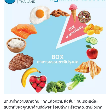
เรามาทำความเข้าใจกับ “กฎแห่งความยั่งยืน” กันเถอะแต่ละ
สัปดาห์ของคุณบาล๊านซ์ดีพอหรือเปล่า? หรือว่าคุณตามใจปาก