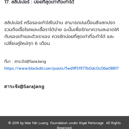
17. สลิปเปอร์ : บ่อยที่สุดเท่าที่จะทำได้
สลิปเปอร์ หรือรองเท้าใส่ในบ้าน สามารถปนเปื้อนสิ่งสกปรก
รวมถึงเชื้อโรคและเชื้อราได้ง่าย ฉะนั้นเพื่อรักษาความสะอาดให้
กับรองเท้าและตัวเราเอง
ควรซักบ่อยที่สุดเท่าที่จะทำได้ และ
เปลี่ยนคู่ใหม่ทุก 6 เดือน
ที่มา : สาระจัง@SaraJang
https://www.blockdit.com/posts/5ed9f51977b0dc0c06a08817
สาระจัง@SaraJang
© 2019 by Mae Fah Luang Foundation under Royal Partonage All Rights
Reserved.