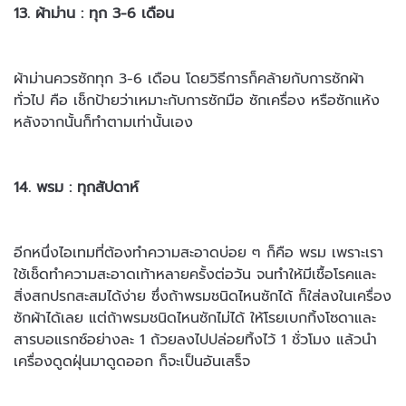
13. ผ้าม่าน : ทุก 3-6 เดือน
ผ้าม่านควรซักทุก 3-6 เดือน โดยวิธีการก็คล้ายกับการซักผ้า
ทั่วไป คือ เช็ก
ป้ายว่าเหมาะกับการซักมือ ซักเครื่อง หรือซักแห้ง
หลังจากนั้นก็ทำตามเท่า
นั้นเอง
14. พรม : ทุกสัปดาห์
อีกหนึ่งไอเทมที่ต้องทำความสะอาดบ่อย ๆ ก็คือ พรม เพราะเรา
ใช้เช็ดทำ
ความสะอาดเท้าหลายครั้งต่อวัน จนทำให้มีเชื้อโรคและ
สิ่งสกปรกสะสมได้
ง่าย ซึ่งถ้าพรมชนิดไหนซักได้ ก็ใส่ลงในเครื่อง
ซักผ้าได้เลย แต่ถ้าพรมชนิดไหนซักไม่ได้ ให้โรยเบกกิ้งโซดาและ
สารบอแรกซ์อย่างละ 1 ถ้วยลงไป
ปล่อยทิ้งไว้ 1 ชั่วโมง แล้วนำ
เครื่องดูดฝุ่นมาดูดออก ก็จะเป็นอันเสร็จ