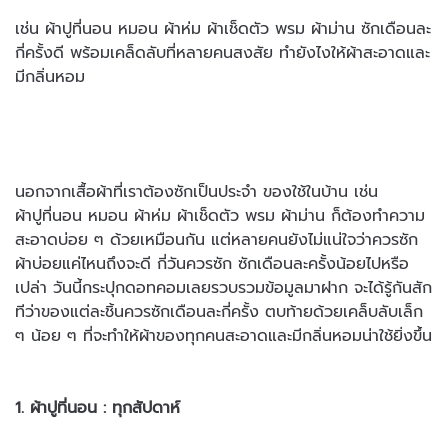
เช่น ผ้าปูที่นอน หมอน
ผ้าห่ม ผ้าเช็ดตัว พรม ผ้าม่าน ซักเดือนละ
กี่ครั้งดี พร้อมเคล็ดลับที่หลายคน
สงสัย ทำยังไงให้ผ้าสะอาดและ
มีกลิ่นหอม
นอกจากเสื้อผ้าที่เราต้องซักเป็นประจำ ของใช้ในบ้าน เช่น
ผ้าปูที่นอน
หมอน ผ้าห่ม ผ้าเช็ดตัว พรม ผ้าม่าน ก็ต้องทำความ
สะอาดบ่อย ๆ ด้วย
เหมือนกัน แต่หลายคนยังไม่แน่ใจว่าควรซัก
ผ้าบ่อยแค่ไหนถึงจะดี กี่วันควรซัก ซักเดือนละครั้งน้อยไปหรือ
เปล่า วันนี้กระปุกดอทคอมเลยรวบรวมข้อมูลมาฝาก จะได้รู้กันสัก
ทีว่าของแต่ละชิ้นควรซักเดือนละกี่ครั้ง ตบท้ายด้วย
เคล็บลับเล็ก
ๆ น้อย ๆ ที่จะทำให้ผ้าของทุกคนสะอาดและมีกลิ่นหอมน่าใช้
ยิ่งขึ้น
1. ผ้าปูที่นอน : ทุกสัปดาห์