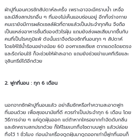
ผ้าปูที่นอนควรซักสัปดาห์ละครั้ง เพราะอาจจะมีคราบน้ำ เหงื่อ
และมีสิ่ง
สกปรกอื่น ๆ ที่มองไม่เห็นแอบซ่อนอยู่ อีกทั้งร่างกาย
คนเรายังมีการผลัด
เซลล์ผิวที่ตายแล้วเป็นประจำทุกคืน จึงถือ
เป็นแหล่งอาหารชั้นดีของตัวไร
ฝุ่น แถมยังส่งผลเสียมากขึ้นกับ
คนที่เป็นโรคภูมิแพ้ ดังนั้นเราจึงต้องซักที่
นอนทุก ๆ สัปดาห์
โดยให้ใช้น้ำร้อนอย่างน้อย 60 องศาเซลเซียส ตากแดด
โดยตรง
และรีดก่อนใช้ ก็จะช่วยให้ผ้าสะอาด แถมยังช่วยฆ่าแบคทีเรียและ
จุลินทรีย์ได้อีกด้วย
2. ฟูกที่นอน : ทุก 6 เดือน
นอกจากซักผ้าปูที่นอนแล้ว อย่าลืมซักหรือทำความสะอาดฟูก
ที่นอนด้วย เพื่อสุขอนามัยที่ดี ควรทำเป็นประจำทุก 6 เดือน โดย
วิธีการง่าย ๆ แค่ดูดฝุ่น
ออก แต่ถ้าหากใครอยากกำจัดดับกลิ่น
และซักคราบสกปรกด้วย ก็ให้โรยเบกกิ้งโซดาบนฟูก แล้วปล่อย
ทิ้งไว้ 1 ชั่วโมง ก่อนนำเครื่องดูดฝุ่นมาดูดออก
เท่านี้ฟูกที่นอนก็