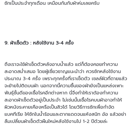
ซักเป็นประจำทุกเดือน เหมือนกันกับผ้าห่มเลยครับ
9. ผ้าเช็ดตัว : หลังใช้งาน 3-4 ครั้ง
ถึงเราจะใช้ผ้าเช็ดตัวหลังอาบน้ำแล้ว แต่ก็ต้องคอยทำความ
สะอาดสม่ำเสมอ โดยผู้เชี่ยวชาญแนะนำว่า ควรซักหลังใช้งาน
ประมาณ 3-4 ครั้ง เพราะทุก
ครั้งที่เราเช็ดตัว เซลล์ผิวที่ตายแล้ว
จะย้ายไปติดบนผ้า นอกจากนี้ความชื้น
ของผ้ายังเป็นแหล่งเพาะ
พันธุ์ชั้นดีของเชื้อโรคอีกต่างหาก นี่จึงทำให้เรา
ต้องทำความ
สะอาดผ้าเช็ดตัวอยู่เป็นประจำ ไม่เช่นนั้นเชื้อโรคบนผ้าอาจทำ
ให้
ผิวหนังระคายเคืองหรือเป็นสิวได้ โดยวิธีการซักเพื่อกำจัด
แบคทีเรีย ให้
ซักในน้ำร้อนและตากแดดจนแห้งสนิท อ้อ แล้วอย่า
ลืมเปลี่ยนผ้าเช็ดตัวผืน
ใหม่หลังใช้งานไป 1-2 ปีด้วยล่ะ