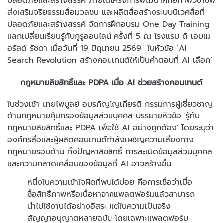
ปลอดภัยและสร้างสรรค์ ภายใต้โครงการพัฒนาศักยภาพวิชาชีพ
ส่งเสริมจริยธรรมสื่อมวลชน และผลิตสื่อสร้างระบบนิเวศสื่อที่
ปลอดภัยและสร้างสรรค์ จัดการฝึกอบรม One Day Training
แลกเปลี่ยนเรียนรู้กับกูรูออนไลน์ ครั้งที่ 5 ณ โรงแรม ดิ เอมเม
อรัลด์ รัชดา เมื่อวันที่ 19 มิถุนายน 2569 ในหัวข้อ ‘AI
Search Revolution สร้างคอนเทนต์ให้เป็นคำตอบที่ AI เลือก’
กฎหมายลิขสิทธิ์และ PDPA เมื่อ AI ช่วยสร้างคอนเทนต์
ในช่วงเช้า นายไพบูลย์ อมรภิญโญเกียรติ กรรมการผู้เชี่ยวชาญ
ด้านกฎหมายคุ้มครองข้อมูลส่วนบุคคล บรรยายหัวข้อ 'รู้ทัน
กฎหมายลิขสิทธิ์และ PDPA เพื่อใช้ AI อย่างถูกต้อง' โดยระบุว่า
องค์กรสื่อและผู้ผลิตคอนเทนต์กำลังเผชิญความเสี่ยงทาง
กฎหมายรอบด้าน ทั้งปัญหาลิขสิทธิ์ การละเมิดข้อมูลส่วนบุคคล
และความคลาดเคลื่อนของข้อมูลที่ AI อาจสร้างขึ้น
หนึ่งในความเข้าใจผิดที่พบได้บ่อย คือการเชื่อว่าเมื่อ
ซื้อสิทธิ์ภาพหรือเนื้อหาจากแพลตฟอร์มแล้วสามารถ
นำไปใช้งานได้อย่างอิสระ แต่ในความเป็นจริง
สัญญาอนุญาตหลายฉบับ โดยเฉพาะแพลตฟอร์ม