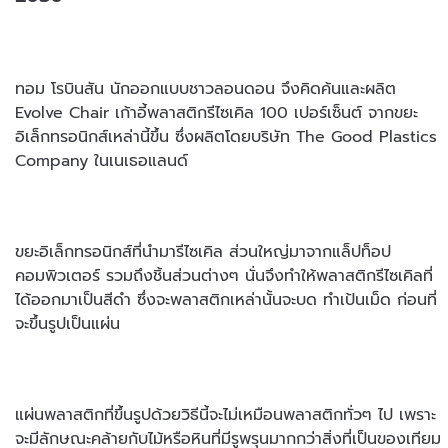
ทอม โรบินสัน นักออกแบบชาวลอนดอน จึงคิดค้นและผลิต
Evolve Chair เก้าอี้พลาสติกรีไซเคิล 100 เปอร์เซ็นต์ จากขยะ
อิเล็กทรอนิกส์เหล่านี้ขึ้น ซึ่งผลิตโดยบริษัท The Good Plastics
Company ในเนเธอแลนด์
ขยะอิเล็กทรอนิกส์ที่นำมารีไซเคิล ส่วนใหญ่มาจากแล็ปท็อป
คอมพิวเตอร์ รวมถึงชิ้นส่วนต่างๆ นั่นจึงทำให้พลาสติกรีไซเคิลที่
ได้ออกมาเป็นสีดำ ซึ่งจะพลาสติกเหล่านั้นจะบด ทำเป้นเม็ด ก่อนที่
จะขึ้นรูปเป็นแผ่น
แผ่นพลาสติกที่ขึ้นรูปด้วยวิธีนี้จะไม่เหมือนพลาสติกทั่วๆ ไป เพราะ
จะมีลักษณะคล้ายกับไม้หรือหินที่มีรูพรุนมากกว่าสิ่งที่เป็นของเทียม