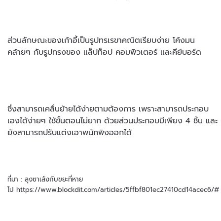
ส่วนลักษณะของเก้าอี้เป็นรูปทรเรขาคณิตเรียบง่าย โค้งมน
คล้ายๆ กับรูปทรงของ แล็ปท็อป คอมพิวเตอร์ และคีย์บอร์ด
ซึ่งสามารถเคลื่นย้ายได้ง่ายตามต้องการ เพราะสามารถประกอบ
เองได้ง่ายๆ ใช้ขั้นตอนไม่ยาก ด้วยส่วนประกอบมีเพียง 4 ชิ้น และ
ยังสามารถปรับแต่งเอาพนักพิงออกได้
ที่มา : ลุงซาเล้งกับขยะที่หาย
ไป https://www.blockdit.com/articles/5ffbf801ec27410cd14acec6/#