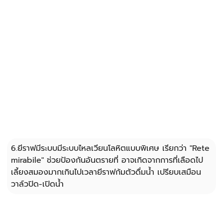
6.ยีราฟมีระบบมีระบบไหลเวียนโลหิตแบบพิเศษ เรียกว่า "Rete 
mirabile" ช่วยป้องกันอันตรายที่ อาจเกิดจากการที่เลือดไป
เลี้ยงสมองมากเกินไปเวลายีราฟก้มตัวดื่มน้ำ เปรียบเสมือน
วาล์วปิด-เปิดน้ำ