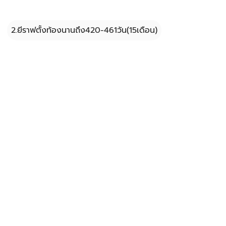
2.ยีราฟตั้งท้องนานถึง420-461วัน(15เดือน)