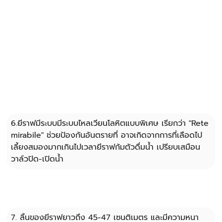
6.ยีราฟมีระบบมีระบบไหลเวียนโลหิตแบบพิเศษ เรียกว่า "Rete 
mirabile" ช่วยป้องกันอันตรายที่ อาจเกิดจากการที่เลือดไป
เลี้ยงสมองมากเกินไปเวลายีราฟก้มตัวดื่มน้ำ เปรียบเสมือน
วาล์วปิด-เปิดน้ำ
7. ลิ้นของยีราฟยาวถึง 45-47 เซนติเมตร และมีความหนา