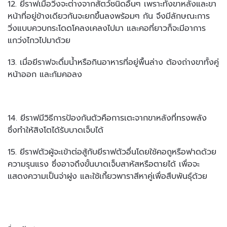
12. ยีราฟเมื่อวิ่งจะต่างจากสัตว์ชนิดอื่นๆ เพราะทั้งขาหลังและขา
หน้าที่อยู่ข้างเดียวกันจะยกขึ้นลงพร้อมๆ กัน จึงมีลักษณะการ
วิ่งแบบควบกระโดดโคลงเคลงไปมา และคอที่ยาวก็จะมีอาการ
แกว่งไกวไปมาด้วย
13. เมื่อยีราฟจะดื่มน้ำหรือกินอาหารที่อยู่พื้นล่าง ต้องถ่างขาทั้งคู่
หน้าออก และก้มคอลง
14. ยีราฟมีวิธีการป้องกันตัวคือการเตะจากขาหลังที่ทรงพลัง
ซึ่งทำให้สิงโตได้รับบาดเจ็บได้
15. ยีราฟตัวผู้จะเข้าต่อสู้กับยีราฟตัวอื่นโดยใช้คอถูหรือฟาดด้วย
ความรุนแรง ซึ่งอาจถึงขั้นบาดเจ็บสาหัสหรือตายได้ เพื่อจะ
แสดงความเป็นจ่าฝูง และใช้เกี้ยวพาราสีหาคู่เพื่อสืบพันธุ์ด้วย