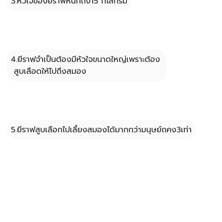
3.หัวใจของยีราฟหนักถึง15 กิโลกรัม
4.ยีราฟจำเป็นต้องมีหัวใจขนาดใหญ่เพราะต้อง 
 สูบเลือดให้ไปถึงสมอง
5.ยีราฟสูบเลือกไปเลี้ยงสมองได้มากกว่ามนุษย์ถคง3เท่า