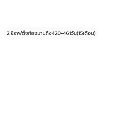
2.ยีราฟตั้งท้องนานถึง420-461วัน(15เดือน)