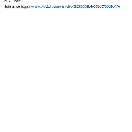
ที่มา : Short
Substance
https://www.blockdit.com/articles/5f23f500fb46800c6760d9b4/#