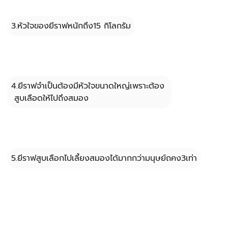
3.หัวใจของยีราฟหนักถึง15 กิโลกรัม
4.ยีราฟจำเป็นต้องมีหัวใจขนาดใหญ่เพราะต้อง 
 สูบเลือดให้ไปถึงสมอง
5.ยีราฟสูบเลือกไปเลี้ยงสมองได้มากกว่ามนุษย์ถคง3เท่า