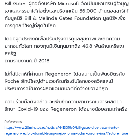
Bill Gates ผู้ก่อตั้งบริษัท Microsoft จัดเป็นมหาเศรษฐีใจบุญ
เขาและภรรยาได้ก่อตั้งและบริจาคเงิน 36,000 ล้านดอลลาร์ให้
กับมูลนิธิ Bill & Melinda Gates Foundation มูลนิธิฯเพื่อ
การกุศลที่ใหญ่ที่สุดในโลก
โดยมีจุดประสงค์เพื่อปรับปรุงการดูแลสุขภาพและลดความ
ยากจนทั่วโลก กองทุนมีเงินทุนมากถึง 46.8 พันล้านเหรียญ
สหรัฐ
ตามรายงานในปี 2018
ไม่กี่สัปดาห์ที่ผ่านมา Regeneron ได้ลงนามเป็นพันธมิตรกับ
Roche ยักษ์ใหญ่ด้านเวชภัณฑ์ระดับโลกของสวิสและมี
ประสบการณ์ในการผลิตแอนติบอดีที่กว้างขวางที่สุด
ความร่วมมือดังกล่าว จะเพิ่มขีดความสามารถในการผลิตยา
รักษา Covid-19 ของ Regeneron ได้อย่างน้อยสามเท่าครึ่ง
References
https://www.20minutos.es/noticia/4413019/0/bill-gates-dice-tratamiento-
regeneron-recibio-donald-trump-mejor-forma-luchar-coronavirus/?autoref=true