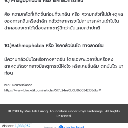
9.) Phagophobia หรือ โรคกลัวการกลืน
คือ ความกลัวที่เกิดขึ้นก่อนที่จะกลืน หรือ ความกลัวที่ไม่มีเหตุผล
ของการกลืนหรือสำลัก กลัวว่าอาหารจะไม่สามารถผ่านเข้าไปใน
ลำคอของเขาได้เนื่องจากเขารู้สึกว่ามันแคบกว่าปกติ
10.)Bathmophobia หรือ โรคกลัวบันได ทางลาดชัน
มีความกลัวบันไดหรือทางลาดชัน โดยเฉพาะเวลาขึ้นหรือลง
สาเหตุเกิดจากอาจมีเหตุการณ์ฝังใจ หรือเคยลื่นล้ม ตกบันได มา
ก่อน
ที่มา : NeuroBalance
https://www.blockdit.com/articles/5f7c24ea0b0b8630342138db/#
© 2019 by Mae Fah Luang Foundation under Royal Partonage All Rights
Reserved.
Visitors:
1,933,952