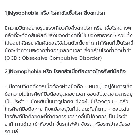
1.)Mysophobia หรือ โรคกลัวเชื้อโรค สิ่งสกปรก
มีความวิตกอย่างรุนแรงเกี่ยวกับสิ่งสกปรก หรือ เชื้อโรคต่างๆ
กลัวที่จะต้องสัมผัสกับสิ่งของต่างๆที่เป็นของสาธารณะ รวมทั้ง
ไม่ยอมให้ใครมาสัมผัสของใช้ส่วนตัวเด็ดขาด ทำให้คนที่เป็นโรคนี้
มักจะทำความสะอาดซ้ำๆอยู่ตลอดเวลา ซึ่งคล้ายโรคย้ำคิดย้ำทำ
(OCD : Obseesive Compulsive Disorder)
2.)Nomophobia หรือ โรคกลัวเมื่อต้องขาดโทรศัพท์มือถือ
- มีความวิตกกังวลเมื่อต้องห่างมือถือ - หมกมุ่นอยู่กับการเช็ก
ข้อความในโทรศัพท์มือถืออยู่ตลอดเวลา ชอบอัปเดตข่าวสารอยู่
เป็นประจำ - มักหยิบขึ้นมาดูบ่อยๆ ถึงจะไม่มีเรื่องด่วน - กลัว
โทรศัพท์มือถือหาย ถึงแม้จะอยู่ในที่ปลอดภัยก็ตาม - ชอบเล่น
โทรศัพท์มือถือขณะที่ทำกิจกรรมอย่างอื่นไปด้วยอยู่เป็นประจำ
อาทิ ทานข้าว เข้าห้องน้ำ ขึ้นรถไฟฟ้า ขับรถ หรือระหว่างนั่งรอ
รถเมล์