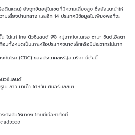
นแดน) ยังถูกจัดอยู่ในเขตที่มีความเสี่ยงสูง ซึ่งยังแนะนำให้
ความเสี่ยงปานกลาง และอีก 14 ประเทศมีข้อมูลไม่เพียงพอที่จะ
้น ได้แก่ ไทย นิวซีแลนด์ ฟิจิ หมู่เกาะโบแนเรอ ซาบา ซินต์เอิสตา
 เกือบทั้งหมดเป็นเกาะหรือประเทศขนาดเล็กหรือมีประชากรไม่มาก
องกันโรค (CDC) ของประเทศสหรัฐอเมริกา มีดังนี้
ะนิวซีแลนด์
ูไน ลาว มาเก๊า ไต้หวัน ติมอร์-เลสเต
ะวังกันให้มากๆ โดยมีเนื้อหาดังนี้
วิดแล้วววว