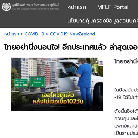
หน้าแรก
MFLF Portal
นโยบายคุ้มครองข้อมูลส่วนบุ
หน้าแรก
>
COVID-19
>
COVID19-NewZealand
ไทยอย่านิ่งนอนใจ! อีกประเทศแล้ว ล่าสุดเจอ
ไทยอย่านิ
ในปัจจุบัน
-19 ได้ไม่
ดังนั้นจึง
ควบคุมและป
แพทย์และสา
เป็นรายประ