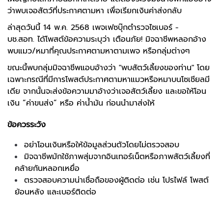
ว่าพบเจอสัตว์ที่ประกาศตามหา เพื่อเรียกเงินค่าส่งกลับ
ล่าสุดวันนี้ 14 พ.ค. 2568 เพจเฟซบุ๊ก
ตำรวจไซเบอร์ -
บช.สอท.
ได้โพสต์ข้อความระบุว่า เตือนภัย! มิจฉาชีพหลอกอ้าง
พบแมว/หมาที่คุณประกาศตามหาตามเพจ หรือกลุ่มต่างๆ
ขณะนี้พบกลุ่มมิจฉาชีพแอบอ้างว่า "พบสัตว์เลี้ยงของท่าน" โดย
เฉพาะกรณีที่มีการโพสต์ประกาศตามหาแมวหรือหมาบนโซเชียลมี
เดีย จากนั้นจะส่งข้อความมาอ้างว่าเจอสัตว์เลี้ยง และขอให้โอน
เงิน “ค่าขนส่ง” หรือ ค่าน้ำมัน ก่อนนำมาส่งให้
ข้อควรระวัง
อย่าโอนเงินหรือให้ข้อมูลส่วนตัวโดยไม่ตรวจสอบ
มิจฉาชีพมักใช้ภาพสุ่มจากอินเทอร์เน็ตหรือภาพสัตว์เลี้ยงที่
คล้ายกันหลอกเหยื่อ
ตรวจสอบความน่าเชื่อถือของผู้ติดต่อ เช่น โปรไฟล์ โพสต์
ย้อนหลัง และเบอร์ติดต่อ