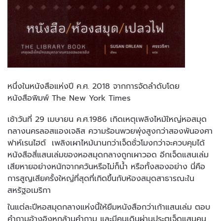
หนึ่งในหนังสือแห่งปี ค.ศ. 2018 จากการจัดลำดับโดย
หนังสือพิมพ์ The New York Times
เช้าวันที่ 29 เมษายน ค.ศ.1986 เกิดเหตุเพลิงไหม้ใหญ่หอสมุด
กลางนครลอสแองเจลิส ความร้อนพวยพุ่งสูงกว่าสองพันองศา
ฟาห์เรนไฮต์ เพลิงเผาไหม้นานกว่าเจ็ดชั่วโมงกว่าจะควบคุมได้
หนังสือสี่แสนเล่มของหอสมุดกลางถูกเผาวอด อีกเจ็ดแสนเล่ม
เสียหายอย่างหนักจากควันหรือไม่ก็น้ำ หรือทั้งสองอย่าง นี่คือ
การสูญเสียครั้งใหญ่ที่สุดที่เกิดขึ้นกับห้องสมุดสาธารณะใน
สหรัฐอเมริกา
ในแต่ละปีหอสมุดกลางแห่งนี้ให้ยืมหนังสือกว่าเก้าแสนเล่ม ตอบ
คำถามอ้างอิงหกล้านคำถาม และมีคนเดินผ่านประตูเจ็ดแสนคน