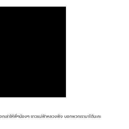
้องๆ ชาวแม่ฟ้าหลวงฟัง บอกพวกเรามาได้นะคะ