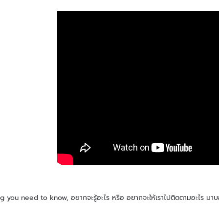
ะไร หรือ อยากจะให้เราไปติดตามอะไร มาบอกเล่าให้พี่ๆน