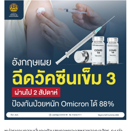
หน่วยงานความมั่นคงด้านสุขภาพของสหราชอาณาจักร ระบุว่า