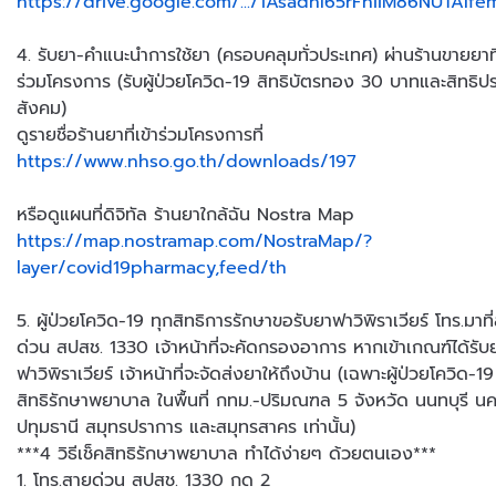
https://drive.google.com/.../1Asadhl65rFhiiM86NUTAIfem
4. รับยา-คำแนะนำการใช้ยา (ครอบคลุมทั่วประเทศ) ผ่านร้านขายยาที่
ร่วมโครงการ (รับผู้ป่วยโควิด-19 สิทธิบัตรทอง 30 บาทและสิทธิปร
สังคม)
ดูรายชื่อร้านยาที่เข้าร่วมโครงการที่
https://www.nhso.go.th/downloads/197
หรือดูแผนที่ดิจิทัล ร้านยาใกล้ฉัน Nostra Map
https://map.nostramap.com/NostraMap/?
layer/covid19pharmacy,feed/th
5. ผู้ป่วยโควิด-19 ทุกสิทธิการรักษาขอรับยาฟาวิพิราเวียร์ โทร.มาที
ด่วน สปสช. 1330 เจ้าหน้าที่จะคัดกรองอาการ หากเข้าเกณฑ์ได้รับ
ฟาวิพิราเวียร์ เจ้าหน้าที่จะจัดส่งยาให้ถึงบ้าน (เฉพาะผู้ป่วยโควิด-19
สิทธิรักษาพยาบาล ในพื้นที่ กทม.-ปริมณฑล 5 จังหวัด นนทบุรี 
ปทุมธานี สมุทรปราการ และสมุทรสาคร เท่านั้น)
***4 วิธีเช็คสิทธิรักษาพยาบาล ทำได้ง่ายๆ ด้วยตนเอง***
1. โทร.สายด่วน สปสช. 1330 กด 2