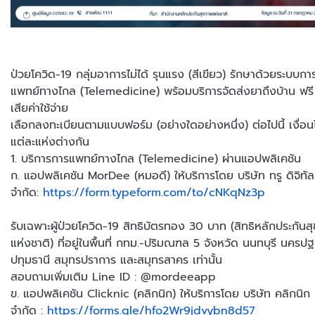
ป่วยโควิด-19 กลุ่มอาการไม่ได้ รุนแรง (สีเขียว) รักษาด้วยระบบกา
แพทย์ทางไกล (Telemedicine) พร้อมบริการจัดส่งยาถึงบ้าน ฟรี 
เสียค่าใช้จ่าย
เลือกลงทะเบียนตามแบบฟอร์ม (อย่างใดอย่างหนึ่ง) ต่อไปนี้ เงื่อน
แต่ละแห่งต่างกัน
1. บริการการแพทย์ทางไกล (Telemedicine) ผ่านแอปพลิเคชัน
ก. แอปพลิเคชัน MorDee (หมอดี) ให้บริการโดย บริษัท ทรู ดิจิทัล 
จำกัด:
https://form.typeform.com/to/cNKqNz3p
รับเฉพาะผู้ป่วยโควิด-19 สิทธิบัตรทอง 30 บาท (สิทธิหลักประกัน
แห่งชาติ) ที่อยู่ในพื้นที่ กทม.-ปริมณฑล 5 จังหวัด นนทบุรี นครป
ปทุมธานี สมุทรปราการ และสมุทรสาคร เท่านั้น
สอบถามเพิ่มเติม Line ID : @mordeeapp
ข. แอปพลิเคชัน Clicknic (คลิกนิก) ให้บริการโดย บริษัท คลิกนิก 
จำกัด :
https://forms.gle/hfo2Wr9jdvybn8d57