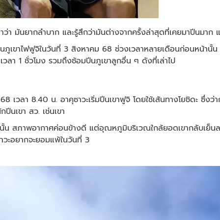
ล่าว่า มันยากลำบาก และรู้สึกว่ามันต่างจากครั้งล่าสุดที่เคยมาปีนม
มปีนภูเขาไฟฟูจิในวันที่ 3 สิงหาคม 68 ช่วงเวลาหลายเดือนก่อนหน้านั
นเวลา 1 ชั่วโมง รวมถึงซ้อมปีนภูเขาลูกอื่น ๆ ดังที่เล่าไป
8 เวลา 8.40 น. อาคุซาวะเริ่มปีนเขาฟูจิ โดยใช้เส้นทางโยชิดะ ซึ่งว่า
ักปีนเขา สว. เช่นเขา
นั้น สภาพอากาศค่อนข้างดี แต่อุณหภูมิบริเวณใกล้ยอดเขากลับเย็นล
ุซาวะอยากจะยอมแพ้ในวันที่ 3