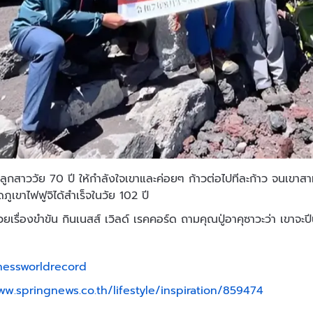
 ลูกสาววัย 70 ปี ให้กำลังใจเขาและค่อยๆ ก้าวต่อไปทีละก้าว จนเขาสา
ภูเขาไฟฟูจิได้สำเร็จในวัย 102 ปี
้วยเรื่องขำขัน กินเนสส์ เวิลด์ เรคคอร์ด ถามคุณปู่อาคุซาวะว่า เขาจะปีน
nessworldrecord
ww.springnews.co.th/lifestyle/inspiration/859474