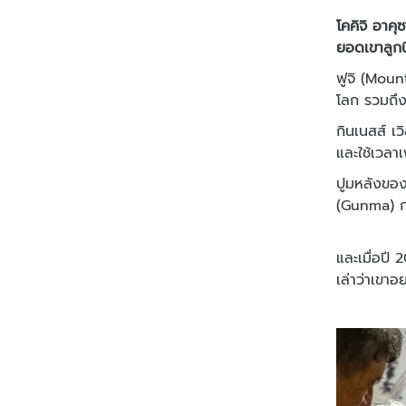
โคคิจิ อาคุซ
ยอดเขาลูกนี
ฟูจิ (Moun
โลก รวมถึงช
กินเนสส์ เว
และใช้เวลาเ
ปูมหลังของ
(Gunma) กล
และเมื่อปี
เล่าว่าเขาอ