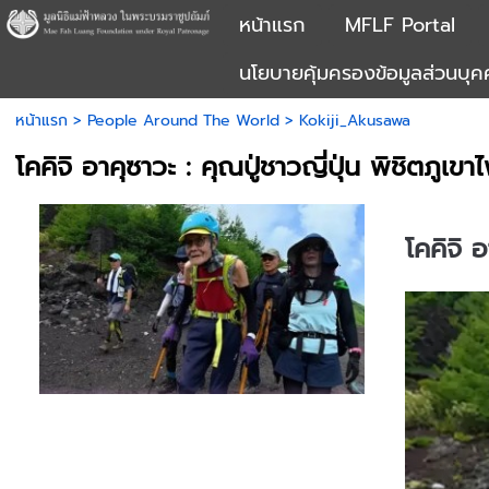
หน้าแรก
MFLF Portal
นโยบายคุ้มครองข้อมูลส่วนบุ
หน้าแรก
>
People Around The World
>
Kokiji_Akusawa
โคคิจิ อาคุซาวะ : คุณปู่ชาวญี่ปุ่น พิชิตภูเขา
โคคิจิ อ