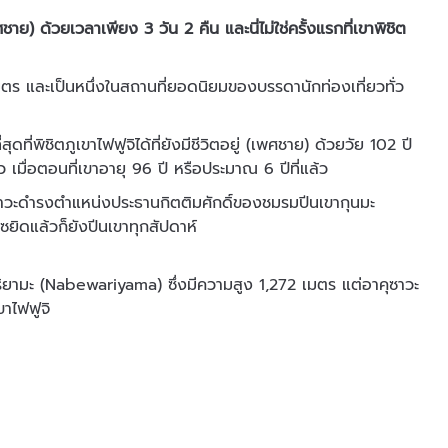
เพศชาย) ด้วยเวลาเพียง 3 วัน 2 คืน และนี่ไม่ใช่ครั้งแรกที่เขาพิชิต
เมตร และเป็นหนึ่งในสถานที่ยอดนิยมของบรรดานักท่องเที่ยวทั่ว
ดที่พิชิตภูเขาไฟฟูจิได้ที่ยังมีชีวิตอยู่ (เพศชาย) ด้วยวัย 102 ปี
้ว เมื่อตอนที่เขาอายุ 96 ปี หรือประมาณ 6 ปีที่แล้ว
คุซาวะดำรงตำแหน่งประธานกิตติมศักดิ์ของชมรมปีนเขากุนมะ
ยิดแล้วก็ยังปีนเขาทุกสัปดาห์
ิยามะ (Nabewariyama) ซึ่งมีความสูง 1,272 เมตร แต่อาคุซาวะ
ขาไฟฟูจิ