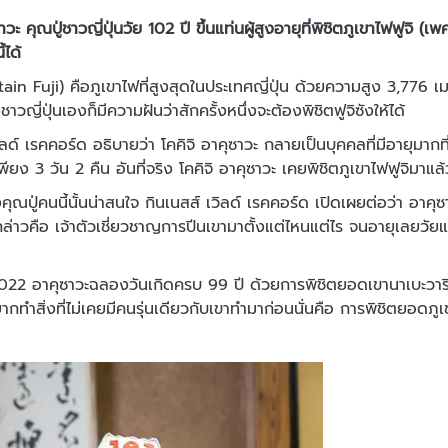
าวะ คุณปู่ชาวญี่ปุ่นวัย 102 ปี ขึ้นแท่นผู้สูงอายุที่พิชิตภูเขาไฟฟูจิ (
้ได้
tain Fuji) คือภูเขาไฟที่สูงสุดในประเทศญี่ปุ่น ด้วยความสูง 3,776 
าวญี่ปุ่นเองก็มีความฝันว่าสักครั้งหนึ่งจะต้องพิชิตฟูจิซังให้ได้
ิลด์ เรคคอร์ด อธิบายว่า โคคิจิ อาคุซาวะ กลายเป็นบุคคลที่มีอายุมากที่สุ
พียง 3 วัน 2 คืน อันที่จริง โคคิจิ อาคุซาวะ เคยพิชิตภูเขาไฟฟูจิมาแล
คุณปู่คนนี้นั้นน่าสนใจ กินเนสส์ เวิลด์ เรคคอร์ด เปิดเผยต่อว่า อา
่าวคือ เจ้าตัวเชี่ยวชาญการปีนเขามาตั้งแต่ไหนแต่ไร จนอายุเลยวัยแซ
 2022 อาคุซาวะฉลองวันเกิดครบ 99 ปี ด้วยการพิชิตยอดเขานาเบะวาร
ยากทำสิ่งที่ไม่เคยมีคนรุ่นเดียวกับเขาทำมาก่อนนั่นคือ การพิชิตยอดภูเ