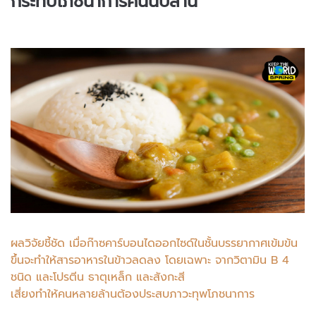
กระทบโภชนาการคนนับล้าน
ผลวิจัยชี้ชัด เมื่อก๊าซคาร์บอนไดออกไซด์ในชั้นบรรยากาศเข้มข้น
ขึ้นจะทำให้สารอาหารในข้าวลดลง โดยเฉพาะ จากวิตามิน B 4
ชนิด และโปรตีน ธาตุเหล็ก และสังกะสี
เสี่ยงทำให้คนหลายล้านต้องประสบภาวะทุพโภชนาการ