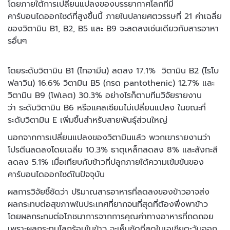
โดยภายใต้การเปลี่ยนแปลงของบรรยากาศโลกที่มี
คาร์บอนไดออกไซด์ที่สูงขึ้นนี้ ภายในปลายศตวรรษที่ 21 ค่าเฉลี่ย
ของวิตามิน B1, B2, B5 และ B9 จะลดลงเช่นเดียวกับสารอาหา
รอื่นๆ
โดยระดับวิตามิน B1 (ไทอามีน) ลดลง 17.1% วิตามิน B2 (ไรโบ
ฟลาวิน) 16.6% วิตามิน B5 (กรด pantothenic) 12.7% และ
วิตามิน B9 (โฟเลต) 30.3% อย่างไรก็ตามทีมวิจัยรายงาน
ว่า ระดับวิตามิน B6 หรือแคลเซียมไม่เปลี่ยนแปลง ในขณะที่
ระดับวิตามิน E เพิ่มขึ้นสำหรับสายพันธุ์ส่วนใหญ่
นอกจากการเปลี่ยนแปลงของวิตามินแล้ว พวกเขารายงานว่า
โปรตีนลดลงโดยเฉลี่ย 10.3% ธาตุเหล็กลดลง 8% และสังกะสี
ลดลง 5.1% เมื่อเทียบกับข้าวที่ปลูกภายใต้ความเข้มข้นของ
คาร์บอนไดออกไซด์ในปัจจุบัน
ผลการวิจัยชี้ชัดว่า ปริมาณสารอาหารที่ลดลงของข้าวอาจส่ง
ผลกระทบต่อสุขภาพในประเทศที่ยากจนที่สุดที่ต้องพึ่งพาข้าว
โดยผลกระทบต่อโภชนาการจากการคุณค่าทางอาหารที่ถดถอย
เพราะผลกระทบโลกร้อนในข้าว จะเห็นชัดที่สุดในเอเชียตะวันออก