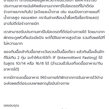
มาไม่มาก เราจึงไม่ค่อยรู้สึกหิวมากในช่วงเช้า และหากเรารับ
ประทานอาหารเน้นให้พลังงานจากคาร์โบไฮเดรตที่ไม่าดีต่อ
ร่างกายมากเกินไป (แป้งและน้ำตาล เช่น ขนมปังขาวทาแยมที่
น้ำตาลสูง คอนเฟลก กราโนล่าเคลือบน้ำผึ้งหรือช็อกโกแลต)
อาจไม่ดีต่อร่างกายนัก
เราสามารถรับประทานคาร์โบไฮเดรตที่ดีต่อร่างกายได้ โดยมาจาก
ผักตระกูลหัวที่แม้จะมีแป้ง แต่ก็มีใยอาหารสูงด้วย รวมถึงผลไม้ที่
ไม่หวานมาก
ลองกินมื้อเช้ากับมื้อกลางวันรวบเป็นมื้อเดียว แล้วกินมื้อเย็นอีก
ทีไม่เกิน 2 ทุ่ม จะทำให้เราได้ทำ IF (Intermittent Fasting) ได้
ในสูตร 10/14 หรือ 16/8 ได้ (จำนวนชั่วโมงที่งดมื้ออาหาร/กิน
อาหารได้)
หากมีการงดมื้ออาหาร ให้ร่างกายได้พักจากการรับอาหารไว้บ้าง
จะส่งผลดีต่อระบบเผาผลาญไขมันร่างกาย
ขอขอบคุณ