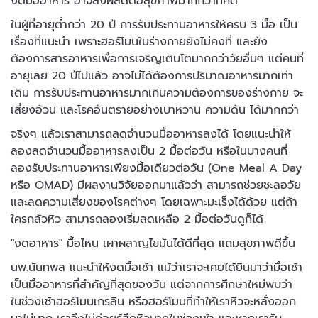
งดมื้ออาหาร อาจส่งผลดีต่อสุขภาพมากกว่าที่คิด
ในผู้ที่อายุต่ำกว่า 20 ปี การรับประทานอาหารให้ครบ 3 มื้อ เป็น
เรื่องที่แนะนำ เพราะฮอร์โมนในร่างกายยังไม่คงที่ และยัง
ต้องการสารอาหารเพื่อการเจริญเติบโตมากกว่าวัยอื่นๆ แต่คนที่
อายุเลย 20 ปีไปแล้ว อาจไม่ได้ต้องการปริมาณอาหารมากเท่า
เดิม การรับประทานอาหารมากเกินความต้องการของร่างกาย จะ
เสี่ยงอ้วน และโรคอันตรายอย่างเบาหวาน ความดัน ได้มากกว่า
จริงๆ แล้วเราสามารถลดจำนวนมื้ออาหารลงได้ โดยแนะนำให้
ลองลดจำนวนมื้ออาหารลงเป็น 2 มื้อต่อวัน หรือในบางคนที่
ลองรับประทานอาหารเพียงมื้อเดียวต่อวัน (One Meal A Day
หรือ OMAD) มีผลงานวิจัยออกมาแล้วว่า สามารถช่วยชะลอวัย
และลดความเสี่ยงของโรคต่างๆ โดยเฉพาะมะเร็งได้ด้วย แต่ถ้า
ใครกลัวหิว สามารถลองเริ่มลดเหลือ 2 มื้อต่อวันดูก็ได้
"งดอาหาร" มื้อไหน เผาผลาญไขมันได้ดีที่สุด แถมสุขภาพดีขึ้น
นพ.นันทพล แนะนำให้งดมื้อเช้า แม้ว่าเราจะเคยได้ยินมาว่ามื้อเช้า
เป็นมื้ออาหารที่สำคัญที่สุดของวัน แต่จากการศึกษาใหม่พบว่า
ในช่วงเช้าฮอร์โมนเกรลิน หรือฮอร์โมนที่ทำให้เราหิวจะหลั่งออก