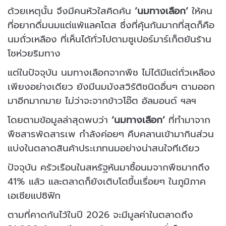
ด้วยเหตุนั้น จึงมีคนหัวใสคิดค้น
‘นมทางเลือก’
ให้คน
ที่อยากดื่มนมแต่แพ้แลคโตส ซึ่งที่คุ้นกันมากที่สุดก็คือ
นมถั่วเหลือง ที่เห็นได้ทั่วไปตามซูเปอร์มาร์เก็ตยันร้าน
โชห่วยริมทาง
แต่ในปัจจุบัน นมทางเลือกจากพืช ไม่ได้มีแต่ถั่วเหลือง
เพียงอย่างเดียว ยังมีนมมังสวิรัติชนิดอื่นๆ ตามออก
มาอีกมากมาย ไม่ว่าจะจากข้าวโอ๊ต อัลมอนด์ ฯลฯ
โดยตามข้อมูลล่าสุดพบว่า
‘นมทางเลือก’
ที่ทำมาจาก
พืชสารพัดสารเพ กำลังค่อยๆ คืบคลานเข้ามากินส่วน
แบ่งในตลาดสินค้าประเภทนมอย่างน่าสนใจทีเดียว
ปัจจุบัน ครัวเรือนในสหรัฐหันมาซื้อนมจากพืชมากถึง
41% แล้ว และตลาดก็ยังเติบโตขึ้นเรื่อยๆ ในภูมิภาค
เอเชียแปซิฟิก
ตามที่คาดกันไว้ในปี 2026 จะมีมูลค่าในตลาดถึง