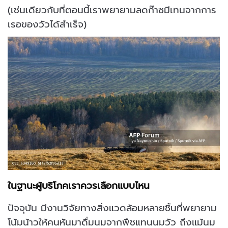
(เช่นเดียวกับที่ตอนนี้เราพยายามลดก๊าซมีเทนจากการ
เรอของวัวได้สำเร็จ)
ในฐานะผู้บริโภคเราควรเลือกแบบไหน
ปัจจุบัน มีงานวิจัยทางสิ่งแวดล้อมหลายชิ้นที่พยายาม
โน้มน้าวให้คนหันมาดื่มนมจากพืชแทนนมวัว ถึงแม้นม