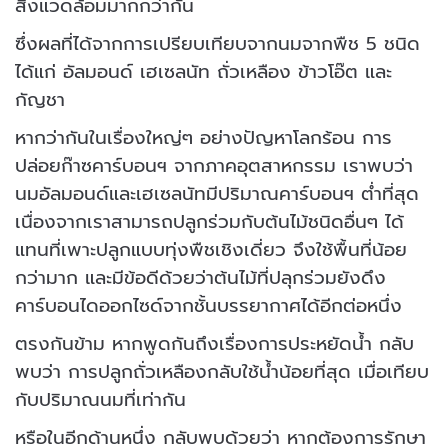
สิ่งแวดล้อมมากกว่ากัน
ซึ่งผลที่ได้จากการเปรียบเทียบจากนมจากพืช 5 ชนิด
ได้แก่ อัลมอนด์ เฮเซลนัท ถั่วเหลือง ข้าวโอ๊ต และ
กัญชา
หากว่ากันในเรื่องใหญ่ๆ อย่างปัญหาโลกร้อน การ
ปล่อยก๊าซคาร์บอนฯ จากภาคอุตสาหกรรม เราพบว่า
นมอัลมอนด์และเฮเซลนัทมีปริมาณคาร์บอนฯ ต่ำที่สุด
เนื่องจากเราสามารถปลูกร่วมกับต้นไม้ชนิดอื่นๆ ได้
แทนที่เพาะปลูกแบบทุ่งพืชเชิงเดี่ยว จึงใช้พื้นที่น้อย
กว่ามาก และมีข้อดีด้วยว่าต้นไม้ที่ปลุกร่วมยังดึง
คาร์บอนไดออกไซด์จากชั้นบรรยากาศได้อีกต่อหนึ่ง
ตรงกันข้าม หากพูดกันถึงเรื่องการประหยัดน้ำ กลับ
พบว่า การปลูกถั่วเหลืองกลับใช้น้ำน้อยที่สุด เมื่อเทียบ
กับปริมาณนมที่เท่ากัน
หรือในอีกด้านหนึ่ง กลับพบด้วยว่า หากต้องการรักษา