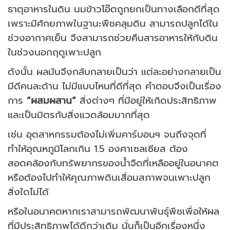
ธาตุอาหารในดิน นมข้าวโอ๊ตถูกยกเป็นทางเลือกดีที่สุด
เพราะมีศักยภาพในฐานะพืชคลุมดิน สามารถปลูกได้ใน
ช่วงอากาศเย็น จึงสามารถช่วยคืนสารอาหารให้กับดิน
ในช่วงนอกฤดูเพาะปลูก
ดังนั้น ผลมันจึงกลับกลายเป็นว่า แต่ละอย่างกลายเป็น
มีดีคนละด้าน ไม่มีแบบไหนที่ดีที่สุด คำตอบจึงเป็นเรื่อง
การ
“ผสมผสาน”
สิ่งต่างๆ ที่มีอยู่ให้เกิดประสิทธิภาพ
และเป็นมิตรกับสิ่งแวดล้อมมากที่สุด
เช่น อุตสาหกรรมต้องไม่เพิ่มคาร์บอนฯ จนถึงจุดที่
ทำให้อุณหภูมิโลกเกิน 1.5 องศาเซลเซียส ต้อง
สอดคล้องกับทรัพยากรของน้ำจืดที่เหลืออยู่ในอนาคต
หรือต้องไปทำให้คุณภาพดินเสื่อมสภาพจนเพาะปลูก
สิ่งใดไม่ได้
หรือในอนาคตหากเราสามารถพัฒนาพันธุ์พืชเพื่อให้ผล
ที่มีประสิทธิภาพได้ดีกว่าเดิม นั่นก็เป็นอีกเรื่องหนึ่ง