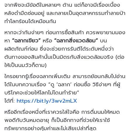
จากพืชจะมีข้อดีในหลายๆ ด้าน แต่ก็อาจมีเรื่องเบื้อง
หลังดำมืดซ่อนอยู่ และกลายเป็นอุตสาหกรรมทำลายป่า
ทำโลกร้อนได้เหมือนกัน
หากจะว่ากันง่ายๆ ก่อนการซื้อสินค้า ควรพยายามมอง
หา
“ฉลากเขียว”
หรือ
“ฉลากสิ่งแวดล้อม”
บน
ผลิตภัณฑ์ก่อน ซึ่งจะช่วยการรันตีได้ระดับหนึ่งว่า
ต้นทางของสินค้านั้นเป็นมิตรกับสิ่งแวดล้อมจริง (ต่อ
ให้เป็นนมวัวก็ตาม)
ใครอยากรู้เรื่องฉลากเพิ่มเติม สามารถย้อนกลับไปอ่าน
ได้ในบทความเรื่อง “ดู ‘ฉลาก’ ก่อนซื้อ วิธีง่ายๆ ที่ผู้
บริโภคจะช่วยให้โลกไม่โดนทำร้าย”
ได้ที่:
https://bit.ly/3wv2mLX
หรืออีกเรื่องหนึ่งที่เราควรใส่ใจคือ การดื่มนมให้หมด
พอดีกับวันหมดอายุ ก็เป็นอีกทางที่ช่วยให้เราใช้
ทรัพยากรอย่างคุ้มค่าและไม่เสียเปล่าที่สุด