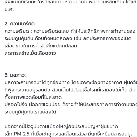
เชื้อแบคทีเรียค่ะ ใครที่ชอบทานหวานมากๆ พยายามหลีกเลี่ยงได้แล
นะคะ
2. ความเครียด
ความเครียด : ความเครียดสะสม ทำให้ประสิทธิภาพการทำงานของ
ระบบภูมิคุ้มกันเกือบทั้งหมดลดลง เช่น ลดประสิทธิภาพของเม็ด
เลือดขาวในการกำจัดสิ่งแปลกปลอม
ลดการสร้างเม็ดเลือดขาว
3. มลภาวะ
มลภาวะสามารถมาได้ทุกช่องทาง โดยเฉพาะช่องทางอากาศ ฝุ่นควั
ที่ฟุ้งกระจายอยู่รอบตัว ล้วนเต็มไปด้วยเชื้อโรคที่เรามองไม่เห็น อีก
ทั้งสภาพแวดล้อมที่ไม่สะอาด
ปลอดโปร่ง มีออกซิเจนน้อย ก็อาจทำให้ประสิทธิภาพการทำงานขอ
ระบบภูมิคุ้มกันเราแย่ลงได้
นอกจากนี้ปัจจุบันตามเมืองใหญ่ยังประสบปัญหาฝุ่นขนาด
เล็ก PM 2.5 ที่เมื่อเข้าสู่กระแสเลือดแล้วจะมีฤทธิ์เหมือนสารอนุมูล