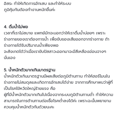
อิสระ ทำให้เกิดการอักเสบ และทำให้ระบบ
ภูมิคุ้มกันต้องทำงานหนักขึ้นค่ะ
4. ดื่มน้ำไม่พอ
เวลาที่เราไม่สบาย แพทย์มักจะบอกว่าให้เราดื่มน้ำบ่อยๆ เพราะ
ร่างกายของเราต้องการน้ำ เพื่อขับของเสียออกจากร่างกาย ถ้า
ร่างกายได้รับปริมาณน้ำเพียงพอ
จะสังเกตได้ว่าเมื่อเราขับปัสสาวะออกมาจะมีสีเหลืองอ่อนจางๆ
นั่นเอง
5. น้ำหนักตัวมากเกินมาตรฐาน
น้ำหนักตัวเกินมาตรฐานมีผลเสียต่อภูมิต้านทาน ทำให้ฮอร์โมนใน
ร่างกายไม่สมดุลและเกิดการอักเสบได้ง่าย จากการศึกษาพบว่าผู้ที่
เป็นโรคไข้หวัดใหญ่ร้ายแรง คือ
ผู้ที่มีน้ำหนักตัวมากเกินไปเนื่องจากระบบภูมิต้านทานต่ำ ทำให้ความ
สามารถในการต้านทานต่อเชื้อโรคต่ำลงได้ค่ะ เพราะฉะนั้นพยายาม
ควบคุมน้ำหนักตัวกันด้วยนะคะ