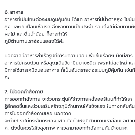
6. อาหาร
อาหารที่เป็นโทษต่อระบบภูมิคุ้มกัน ได้แก่ อาหารที่มีน้ำตาลสูง ไขมัน
สูง และปนเปื้อนเชื้อโรค ซึ่งหากทานเป็นประจำ รวมถึงไม่ค่อยทานผ
ผลไม้ และดื่มน้ำน้อย ก็อาจทำให้
ภูมิต้านทานเราอ่อนแอลงได้ค่ะ
นอกจากนี้อาหารสำเร็จรูปที่ได้รับความนิยมเพิ่มขึ้นเรื่อยๆ มักมีสาร
อาหารไม่ครบถ้วน หรือสูญเสียวิตามินบางชนิด เพราะไม่สดใหม่ แล
มีการใช้สารเคมีถนอมอาหาร ก็เป็นอันตรายต่อระบบภูมิคุ้มกัน เช่นก
ค่ะ
7. ไม่ออกกำลังกาย
การออกกำลังกาย จะช่วยกระตุ้นให้ร่างกายหลั่งฮอร์โมนที่ทำให้เรา
รู้สึกสดชื่นและช่วยเสริมสร้างภูมิต้านทานให้แข็งแรง ในทางกลับกัน
การไม่ออกกำลังกายเลย นอกจาก
จะทำให้เราไม่กระฉับกระเฉงแล้ว ยังทำให้ภูมิต้านทานเราอ่อนแอด้ว
ค่ะ ดังนั้นควรใส่ใจสุขภาพ หาเวลามาออกกำลังกายกันบ้างนะคะ