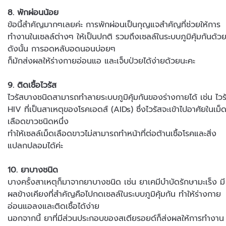
8. พักผ่อนน้อย
ข้อนี้สำคัญมากๆเลยค่ะ การพักผ่อนเป็นกุญแจสำคัญที่ช่วยให้การ
ทำงานในเซลล์ต่างๆ ให้เป็นปกติ รวมถึงเซลล์ในระบบภูมิคุ้มกันด้ว
ดังนั้น การอดหลับอดนอนบ่อยๆ
ก็มักส่งผลให้ร่างกายอ่อนแอ และเจ็บป่วยได้ง่ายด้วยนะคะ
9. ติดเชื้อไวรัส
ไวรัสบางชนิดสามารถทำลายระบบภูมิคุ้มกันของร่างกายได้ เช่น ไวร
HIV ที่เป็นสาเหตุของโรคเอดส์ (AIDs) ซึ่งไวรัสจะเข้าไปอาศัยในเม็
เลือดขาวชนิดหนึ่ง
ทำให้เซลล์เม็ดเลือดขาวไม่สามารถทำหน้าที่ต่อต้านเชื้อโรคและสิ่ง
แปลกปลอมได้ค่ะ
10. ยาบางชนิด
บางครั้งสาเหตุก็มาจากยาบางชนิด เช่น ยาเคมีบำบัดรักษามะเร็ง มี
ผลข้างเคียงที่สำคัญคือไปกดเซลล์ในระบบภูมิคุ้มกัน ทำให้ร่างกาย
อ่อนแอลงและติดเชื้อได้ง่าย
นอกจากนี้ ยาที่มีส่วนประกอบของสเตียรอยด์ก็ส่งผลให้การทำงาน