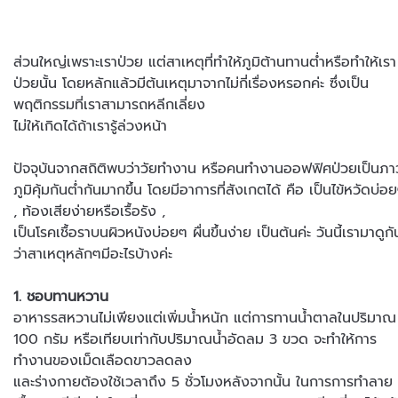
ส่วนใหญ่เพราะเราป่วย แต่สาเหตุที่ทำให้ภูมิต้านทานต่ำหรือทำให้เรา
ป่วยนั้น โดยหลักแล้วมีต้นเหตุมาจากไม่กี่เรื่องหรอกค่ะ ซึ่งเป็น
พฤติกรรมที่เราสามารถหลีกเลี่ยง
ไม่ให้เกิดได้ถ้าเรารู้ล่วงหน้า
ปัจจุบันจากสถิติพบว่าวัยทำงาน หรือคนทำงานออฟฟิศป่วยเป็นภา
ภูมิคุ้มกันต่ำกันมากขึ้น โดยมีอาการที่สังเกตได้ คือ เป็นไข้หวัดบ่อ
, ท้องเสียง่ายหรือเรื้อรัง ,
เป็นโรคเชื้อราบนผิวหนังบ่อยๆ ผื่นขึ้นง่าย เป็นต้นค่ะ วันนี้เรามาดูกั
ว่าสาเหตุหลักๆมีอะไรบ้างค่ะ
1. ชอบทานหวาน
อาหารรสหวานไม่เพียงแต่เพิ่มน้ำหนัก แต่การทานน้ำตาลในปริมาณ
100 กรัม หรือเทียบเท่ากับปริมาณน้ำอัดลม 3 ขวด จะทำให้การ
ทำงานของเม็ดเลือดขาวลดลง
และร่างกายต้องใช้เวลาถึง 5 ชั่วโมงหลังจากนั้น ในการการทำลาย