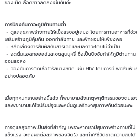
ของเม็ดเลือดขาวลดลงเช่นกันค่ะ
การป้องกันภาวะภูมิต้านทานต่ำ
- ดูแลสุขภาพร่างกายให้แข็งแรงอยู่เสมอ โดยการทานอาหารที่ช่ว
เสริมสร้างภูมิคุ้มกัน ออกกำลังกาย และพักผ่อนให้เพียงพอ
-
หลีกเลี่ยงการสัมผัสกับสารเคมีและมลภาวะโดยไม่จำเป็น
-
งดดื่มแอลกอฮอล์และงดสูบบุหรี่ ซึ่งเป็นปัจจัยทำให้ภูมิต้านทาน
อ่อนแอลง
-
ป้องกันการติดเชื้อไวรัสบางชนิด เช่น HIV โดยการมีเพศสัมพันธ
อย่างปลอดภัย
เมื่อทุกคนทราบอย่างนี้แล้ว ก็พยายามสังเกตุพฤติกรรมของตนเอ
และพยายามแก้ไขปรับปรุงและหมั่นดูแลรักษาสุขภาพกันด้วยนะคะ
การดูแลสุขภาพเป็นสิ่งที่สำคัญ เพราะหากเรามีสุขภาพร่างกายที่ไม่
แข็งแรง จะส่งผลต่อสภาพของจิตใจ และทำให้ชีวิตขาดความสุขได้