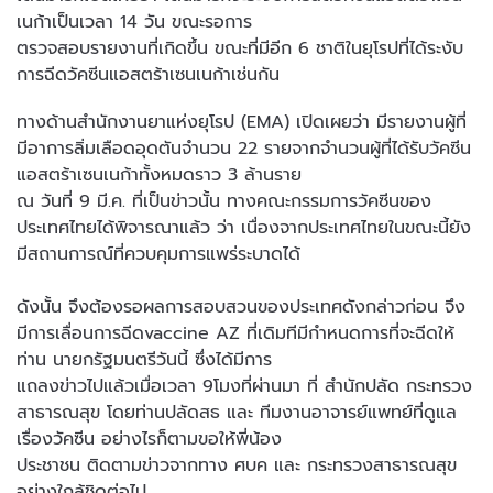
เนก้าเป็นเวลา 14 วัน ขณะรอการ
ตรวจสอบรายงานที่เกิดขึ้น ขณะที่มีอีก 6 ชาติในยุโรปที่ได้ระงับ
การฉีดวัคซีนแอสตร้าเซนเนก้าเช่นกัน
ทางด้านสำนักงานยาแห่งยุโรป (EMA) เปิดเผยว่า มีรายงานผู้ที่
มีอาการลิ่มเลือดอุดตันจำนวน 22 รายจากจำนวนผู้ที่ได้รับวัคซีน
แอสตร้าเซนเนก้าทั้งหมดราว 3 ล้านราย
ณ วันที่ 9 มี.ค. ที่เป็นข่าวนั้น ทางคณะกรรมการวัคซีนของ
ประเทศไทยได้พิจารณาแล้ว ว่า เนื่องจากประเทศไทยในขณะนี้ยัง
มีสถานการณ์ที่ควบคุมการแพร่ระบาดได้
ดังนั้น จึงต้องรอผลการสอบสวนของประเทศดังกล่าวก่อน จึง
มีการเลื่อนการฉีดvaccine AZ ที่เดิมทีมีกำหนดการที่จะฉีดให้
ท่าน นายกรัฐมนตรีวันนี้ ซึ่งได้มีการ
แถลงข่าวไปแล้วเมื่อเวลา 9โมงที่ผ่านมา ที่ สำนักปลัด กระทรวง
สาธารณสุข โดยท่านปลัดสธ และ ทีมงานอาจารย์แพทย์ที่ดูแล
เรื่องวัคซีน อย่างไรก็ตามขอให้พี่น้อง
ประชาชน ติดตามข่าวจากทาง ศบค และ กระทรวงสาธารณสุข
อย่างใกล้ชิดต่อไป