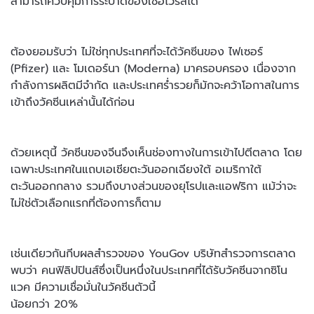
สามารถควบคุมการระบาดของเชื้อไวรัสได้
ต้องยอมรับว่า ไม่ใช่ทุกประเทศที่จะได้วัคซีนของ ไฟเซอร์
(Pfizer) และ โมเดอร์นา (Moderna) มาครอบครอง เนื่องจาก
กำลังการผลิตมีจำกัด และประเทศร่ำรวยก็มักจะคว้าโอกาสในการ
เข้าถึงวัคซีนเหล่านั้นได้ก่อน
ด้วยเหตุนี้ วัคซีนของจีนจึงเห็นช่องทางในการเข้าไปตีตลาด โดย
เฉพาะประเทศในแถบเอเชียตะวันออกเฉียงใต้ อเมริกาใต้
ตะวันออกกลาง รวมถึงบางส่วนของยุโรปและแอฟริกา แม้ว่าจะ
ไม่ใช่ตัวเลือกแรกที่ต้องการก็ตาม
เช่นเดียวกันกีบผลสำรวจของ YouGov บริษัทสำรวจการตลาด
พบว่า คนฟิลิปปินส์ซึ่งเป็นหนึ่งในประเทศที่ได้รับวัคซีนจากซิโน
แวค มีความเชื่อมั่นในวัคซีนตัวนี้
น้อยกว่า 20%