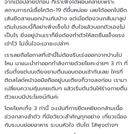
จากเมื่อปลายปีก่อน ที่เราเพิ่งได้ผ่อนคลายเพราะ
สถานการณ์เชื้อโควิด-19 ดีขึ้นหน่อย เลยได้ออกไปยืด
เส้นยืดสายนอกบ้านกันบ้าง แต่เมื่อต้องวนกลับมาลูป
เดิมในรอบนี้ก็อย่าเพิ่งเซ็งไป ฮึบใจแล้วบอกตัวเองไม่
เป็นไร ยิ่งอยู่บ้านเราก็ยิ่งต้องทำตัวให้สดชื่นแข็งแรง
เข้าไว้ ไม่งั้นใจจะเฉาซะเปล่าๆ
เราเลยถือโอกาสที่เช้านี้ไม่ต้องรีบเร่งออกจากบ้านไป
ไหน มาแนะนำท่าออกกำลังกายด้วยโยคะง่ายๆ 3 ท่า ที่
เริ่มตั้งแต่บนเตียงยามตื่นนอนตอนเช้ากันเลย ใครที่
ติดสไลด์หน้าจอมือถืออยู่บนเตียงก็วางลงก่อน เรามา
เปลี่ยนความคุ้นเคยเดิมๆ แล้วเริ่มต้นวันให้ร่างกายตื่น
ตัวแบบมีประโยชน์กันค่ะ
โดยโยคะทั้ง 3 ท่านี้ จะเน้นที่การยืดเหยียดกล้ามเนื้อ
ช่วงกลางลำตัว ที่มีอวัยวะสำคัญทุกอย่าง เกี่ยวเนื่อง
กับระบบย่อยอาหาร ระบบหัวใจ ตับไต ไส้พุงต่างๆ