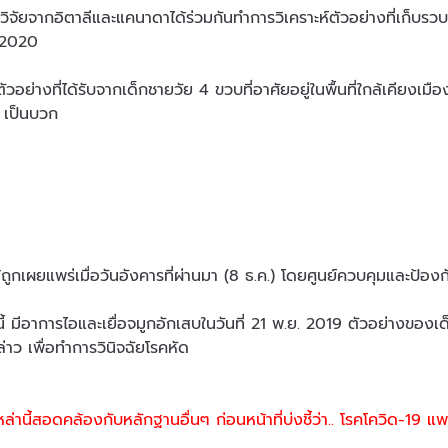
ิจัยจากอิตาลีและแคนาดาได้ร่วมกันทำการวิเคราะห์ตัวอย่างที่เก็บร
์ 2020
ัวอย่างที่ได้รับจากเด็กชายวัย 4 ขวบที่อาศัยอยู่ในพื้นที่ใกล้เคียงเ
9 เป็นบวก
ี้ได้ถูกเผยแพร่เมื่อวันอังคารที่ผ่านมา (8 ธ.ค.) โดยศูนย์ควบคุมและป้องก
้ มีอาการไอและเยื่อจมูกอักเสบในวันที่ 21 พ.ย. 2019 ตัวอย่างของเด็
่าว เพื่อทำการวินิจฉัยโรคหัด
่านี้สอดคล้องกับหลักฐานอื่นๆ ก่อนหน้าที่บ่งชี้ว่า.. โรคโควิด-19 แพ