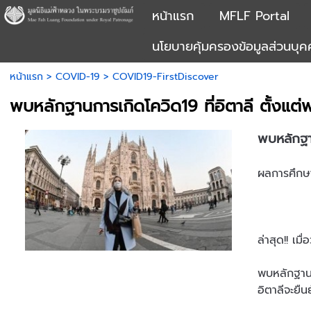
หน้าแรก
MFLF Portal
นโยบายคุ้มครองข้อมูลส่วนบุ
หน้าแรก
>
COVID-19
>
COVID19-FirstDiscover
พบหลักฐานการเกิดโควิด19 ที่อิตาลี ตั้งแต่
พบหลักฐาน
ผลการศึกษา
ล่าสุด!! เม
พบหลักฐานก
อิตาลีจะยื