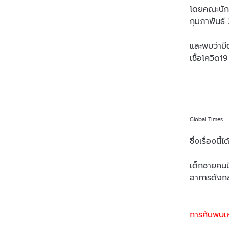
โดยคณะนักว
กุมภาพันธ
และพบว่ามีต
เชื้อโควิด1
Global Times
ซึ่งเรื่องน
เด็กชายคนนี
อาการดังกล
การค้นพบเหล