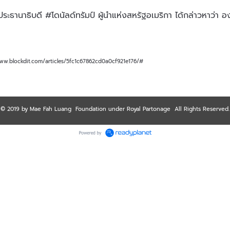
้ ประธานาธิบดี #โดนัลด์ทรัมป์ ผู้นำแห่งสหรัฐอเมริกา ได้กล่าวหาว่า
//www.blockdit.com/articles/5fc1c67862cd0a0cf921e176/#
© 2019 by Mae Fah Luang Foundation under Royal Partonage All Rights Reserved.