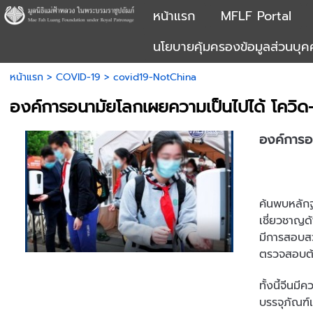
หน้าแรก
MFLF Portal
นโยบายคุ้มครองข้อมูลส่วนบุ
หน้าแรก
>
COVID-19
>
covid19-NotChina
องค์การอนามัยโลกเผยความเป็นไปได้ โควิด-19 
องค์การอ
ค้นพบหลักฐา
เชี่ยวชาญด
มีการสอบสวน
ตรวจสอบต้น
ทั้งนี้จีนม
บรรจุภัณฑ์แ