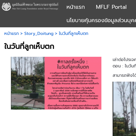
หน้าแรก
MFLF Portal
นโยบายคุ้มครองข้อมูลส่วนบุ
หน้าแรก
>
Story_Doitung
>
ในวันที่ลูกเห็บตก
ในวันที่ลูกเห็บตก
เล่าต่อโปรเจค
ตอน : ในวันท
สามารถฟังไ