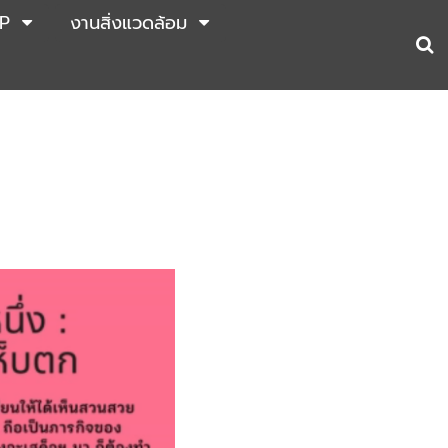
P
งานสิ่งแวดล้อม