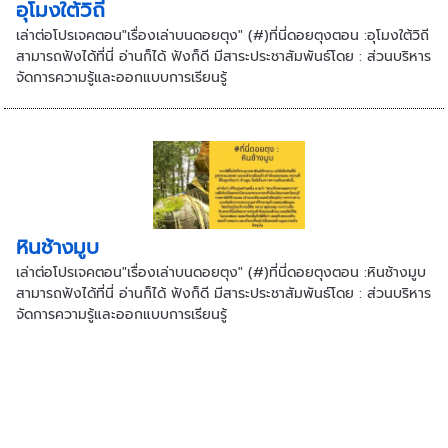
อุโมงใต้วิถี
เล่าต่อโปรเจคตอน"เรื่องเล่าบนดอยตุง" (#)ที่นี่ดอยตุงตอน :อุโมงใต้วิถี
สามารถฟังได้ที่นี่ อ่านก็ได้ ฟังก็ดี มีสาระประชาสัมพันธ์โดย : ส่วนบริหาร
จัดการความรู้และออกแบบการเรียนรู้
หินช้างมูบ
เล่าต่อโปรเจคตอน"เรื่องเล่าบนดอยตุง" (#)ที่นี่ดอยตุงตอน :หินช้างมูบ
สามารถฟังได้ที่นี่ อ่านก็ได้ ฟังก็ดี มีสาระประชาสัมพันธ์โดย : ส่วนบริหาร
จัดการความรู้และออกแบบการเรียนรู้