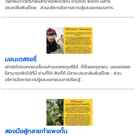
:ดอกหน้าวัวใต้ป่าสนสามารถฟังได้ที่นี่ อ่านก็ได้ ฟังก็ดี มีสาระ
ประชาสัมพันธ์โดย : ส่วนบริหารจัดการความรู้และออกแบบการ...
มอนเตสซอรี่
เล่าต่อโปรเจคตอนเรื่องเล่าบนดอยตุงซีรีส์...ที่นี่ดอยตุงตอน :มอนเตสซอ
รี่สามารถฟังได้ที่นี่ อ่านก็ได้ ฟังก็ดี มีสาระประชาสัมพันธ์โดย : ส่วน
บริหารจัดการความรู้และออกแบบการเรียนรู้ ...
สองมือผู้ทลายกำแพงกั้น