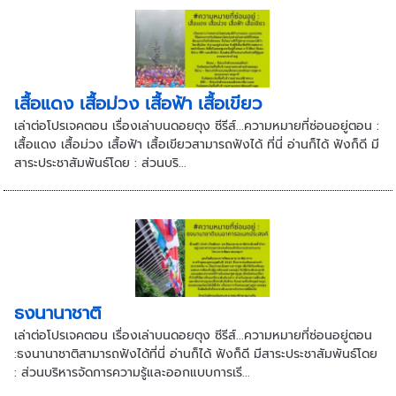
เสื้อแดง เสื้อม่วง เสื้อฟ้า เสื้อเขียว
เล่าต่อโปรเจคตอน เรื่องเล่าบนดอยตุง ซีรีส์...ความหมายที่ซ่อนอยู่ตอน :
เสื้อแดง เสื้อม่วง เสื้อฟ้า เสื้อเขียวสามารถฟังได้ ที่นี่ อ่านก็ได้ ฟังก็ดี มี
สาระประชาสัมพันธ์โดย : ส่วนบริ...
ธงนานาชาติ
เล่าต่อโปรเจคตอน เรื่องเล่าบนดอยตุง ซีรีส์...ความหมายที่ซ่อนอยู่ตอน
:ธงนานาชาติสามารถฟังได้ที่นี่ อ่านก็ได้ ฟังก็ดี มีสาระประชาสัมพันธ์โดย
: ส่วนบริหารจัดการความรู้และออกแบบการเรี...