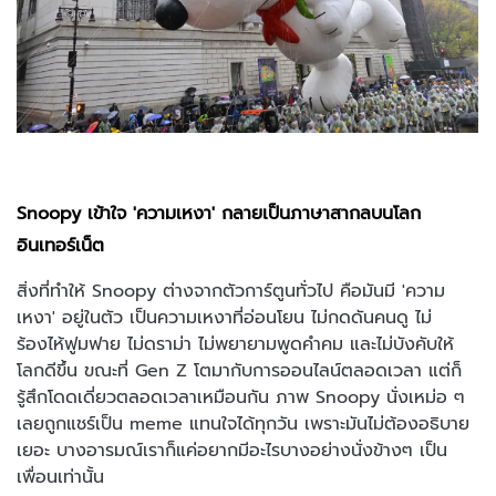
Snoopy เข้าใจ 'ความเหงา' กลายเป็นภาษาสากลบนโลก
อินเทอร์เน็ต
สิ่งที่ทำให้ Snoopy ต่างจากตัวการ์ตูนทั่วไป คือมันมี 'ความ
เหงา' อยู่ในตัว เป็นความเหงาที่อ่อนโยน ไม่กดดันคนดู ไม่
ร้องไห้ฟูมฟาย ไม่ดราม่า ไม่พยายามพูดคำคม และไม่บังคับให้
โลกดีขึ้น ขณะที่ Gen Z โตมากับการออนไลน์ตลอดเวลา แต่ก็
รู้สึกโดดเดี่ยวตลอดเวลาเหมือนกัน ภาพ Snoopy นั่งเหม่อ ๆ
เลยถูกแชร์เป็น meme แทนใจได้ทุกวัน เพราะมันไม่ต้องอธิบาย
เยอะ บางอารมณ์เราก็แค่อยากมีอะไรบางอย่างนั่งข้างๆ เป็น
เพื่อนเท่านั้น