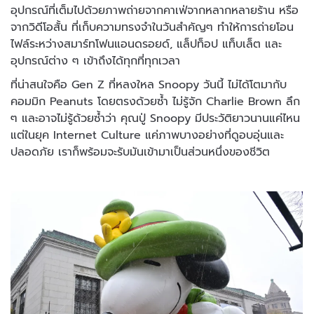
อุปกรณ์ที่เต็มไปด้วยภาพถ่ายจากคาเฟ่จากหลากหลายร้าน หรือ
จากวิดีโอสั้น ที่เก็บความทรงจำในวันสำคัญๆ ทำให้การถ่ายโอน
ไฟล์ระหว่างสมาร์ทโฟนแอนดรอยด์, แล็ปท็อป แท็บเล็ต และ
อุปกรณ์ต่าง ๆ เข้าถึงได้ทุกที่ทุกเวลา
ที่น่าสนใจคือ Gen Z ที่หลงใหล Snoopy วันนี้ ไม่ได้โตมากับ
คอมมิก Peanuts โดยตรงด้วยซ้ำ ไม่รู้จัก Charlie Brown ลึก
ๆ และอาจไม่รู้ด้วยซ้ำว่า คุณปู่ Snoopy มีประวัติยาวนานแค่ไหน
แต่ในยุค Internet Culture แค่ภาพบางอย่างที่ดูอบอุ่นและ
ปลอดภัย เราก็พร้อมจะรับมันเข้ามาเป็นส่วนหนึ่งของชีวิต