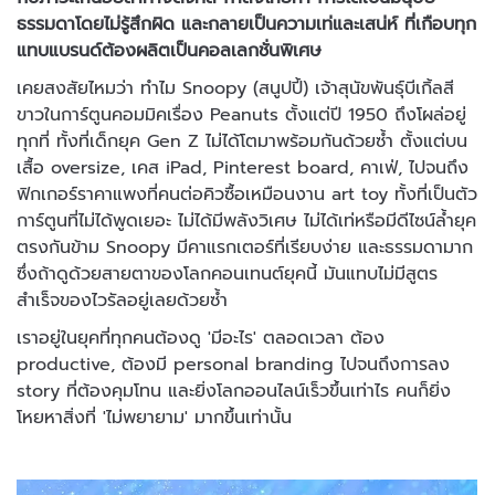
ธรรมดาโดยไม่รู้สึกผิด และกลายเป็นความเท่และเสน่ห์ ที่เกือบทุก
แทบแบรนด์ต้องผลิตเป็นคอลเลกชั่นพิเศษ
เคยสงสัยไหมว่า ทำไม Snoopy (สนูปปี้) เจ้าสุนัขพันธุ์บีเกิ้ลสี
ขาวในการ์ตูนคอมมิคเรื่อง Peanuts ตั้งแต่ปี 1950 ถึงโผล่อยู่
ทุกที่ ทั้งที่เด็กยุค Gen Z ไม่ได้โตมาพร้อมกันด้วยซ้ำ ตั้งแต่บน
เสื้อ oversize, เคส iPad, Pinterest board, คาเฟ่, ไปจนถึง
ฟิกเกอร์ราคาแพงที่คนต่อคิวซื้อเหมือนงาน art toy ทั้งที่เป็นตัว
การ์ตูนที่ไม่ได้พูดเยอะ ไม่ได้มีพลังวิเศษ ไม่ได้เท่หรือมีดีไซน์ล้ำยุค
ตรงกันข้าม Snoopy มีคาแรกเตอร์ที่เรียบง่าย และธรรมดามาก
ซึ่งถ้าดูด้วยสายตาของโลกคอนเทนต์ยุคนี้ มันแทบไม่มีสูตร
สำเร็จของไวรัลอยู่เลยด้วยซ้ำ
เราอยู่ในยุคที่ทุกคนต้องดู 'มีอะไร' ตลอดเวลา ต้อง
productive, ต้องมี personal branding ไปจนถึงการลง
story ที่ต้องคุมโทน และยิ่งโลกออนไลน์เร็วขึ้นเท่าไร คนก็ยิ่ง
โหยหาสิ่งที่ 'ไม่พยายาม' มากขึ้นเท่านั้น