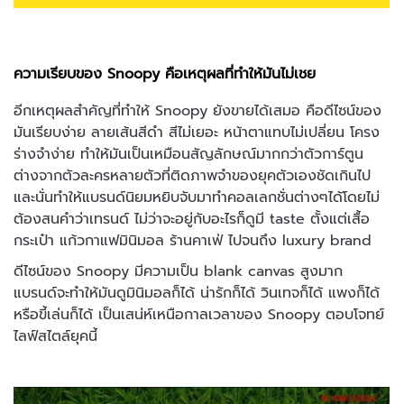
ความเรียบของ Snoopy คือเหตุผลที่ทำให้มันไม่เชย
อีกเหตุผลสำคัญที่ทำให้ Snoopy ยังขายได้เสมอ คือดีไซน์ของ
มันเรียบง่าย ลายเส้นสีดำ สีไม่เยอะ หน้าตาแทบไม่เปลี่ยน โครง
ร่างจำง่าย ทำให้มันเป็นเหมือนสัญลักษณ์มากกว่าตัวการ์ตูน
ต่างจากตัวละครหลายตัวที่ติดภาพจำของยุคตัวเองชัดเกินไป
และนั่นทำให้แบรนด์นิยมหยิบจับมาทำคอลเลกชั่นต่างๆได้โดยไม่
ต้องสนคำว่าเทรนด์ ไม่ว่าจะอยู่กับอะไรก็ดูมี taste ตั้งแต่เสื้อ
กระเป๋า แก้วกาแฟมินิมอล ร้านคาเฟ่ ไปจนถึง luxury brand
ดีไซน์ของ Snoopy มีความเป็น blank canvas สูงมาก
แบรนด์จะทำให้มันดูมินิมอลก็ได้ น่ารักก็ได้ วินเทจก็ได้ แพงก็ได้
หรือขี้เล่นก็ได้ เป็นเสน่ห์เหนือกาลเวลาของ Snoopy ตอบโจทย์
ไลฟ์สไตล์ยุคนี้