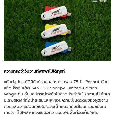
ความทรงจำวันวานที่พกพาไปได้ทุกที่
แม้แต่อุปกรณ์ดิจิทัลก็ร่วมฉลองครบรอบ 75 ปี Peanut ด้วย
แก็ดเจ็ตลิมิเต็ด SANDISK Snoopy Limited-Edition
Range ที่เปลี่ยนอุปกรณ์ดิจิทัลในชีวิตประจำวันให้กลายเป็นไอเท
มไลฟ์สไตล์ที่ทั้งน่าสะสมและสะท้อนความเป็นตัวตนของผู้ใช้งาน
ด้วยกลิ่นอายย้อนกลับไปในวัยเด็กผนวกกับดีไซน์ที่ร่วมสมัยใน
การจัดเก็บไฟล์สำคัญในมือถือ ช่วยเพิ่มพื้นที่จัดเก็บให้กับ