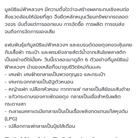
มูลนิธิแม่ฟ้าหลวงฯ มีความตั้งใจว่าจะสร้างผลกระทบเชิงลบต่อ
สิ่งแวดล้อมให้น้อยที่สุด จึงยึดหลักหมุนเวียนทรัพยากรตลอด
วงจร นับตั้งแต่การออกแบบ การจัดซื้อ การผลิต การขนส่ง
จนถึงการจัดการของเสีย
แฟนพันธุ์แท้มูลนิธิแม่ฟ้าหลวงฯ และแบรนด์ดอยตุงคงจะคุ้นเคย
กับเสื้อผ้า กระเป๋า และพรมยิงลายสัตว์น้ำจากเส้นใยพลาสติก
เป็นอย่างดีใช่มั้ยคะ วันนี้เราลองมาดูอีก 6 ตัวอย่างที่มูลนิธิแม่
ฟ้าหลวงฯ นำของเหลือทิ้งมาชุบชีวิตใหม่กันนะคะ
- เศษผ้า เศษฝ้ายกลายเป็นพวงกุญแจ และกระเป๋า
- เศษกระจกกลายเป็นอิฐตัวหนอน
- หญ้าแฝก เปลือกหัวหอม กากกาแฟ กลายเป็นสีย้อมเส้นด้าย
- แก้วกระดาษของคาเฟ่ดอยตุง กลายเป็นเยื่อสำหรับผลิต
กระดาษสา
- กะลาแมคคาเดเมียกลายเป็นเป็นเชื้อเพลิงทดแทนแก๊สหุงต้ม
(LPG)
- เปลือกกาแฟกลายเป็นปุ๋ยไส้เดือน