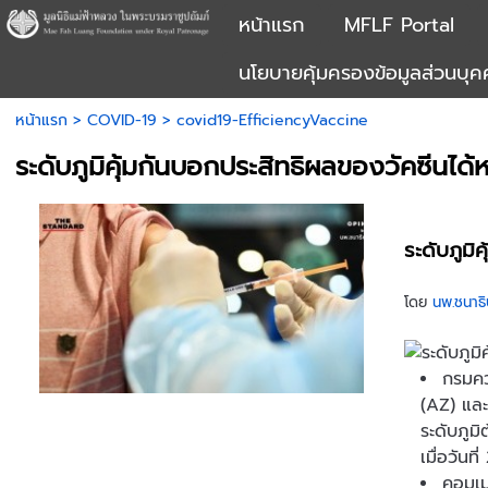
หน้าแรก
MFLF Portal
นโยบายคุ้มครองข้อมูลส่วนบุ
หน้าแรก
>
COVID-19
>
covid19-EfficiencyVaccine
ระดับภูมิคุ้มกันบอกประสิทธิผลของวัคซีนได้
ระดับภูมิ
โดย
นพ.ชนาธิ
กรมคว
(AZ) และ
ระดับภูม
เมื่อวัน
คอมเม