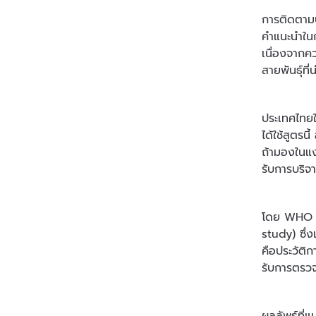
การติดตาม
คำแนะนำในก
เนื่องจากค
สายพันธุ์ที่
ประเทศไทยใช
ได้ใช้สูตรน
ถ้ามองในแง
รับการบริจา
โดย WHO แ
study) ซึ่งเ
คือประวัติก
รับการตรวจ