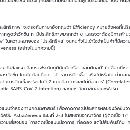
รติดเชื้อลดลง 80% (คนละความหมายกับในผู้ที่ได้รับวัคซีน 100 คนจะ
ประสิทธิภาพ’ จะตรงกับภาษาอังกฤษว่า Efficiency หมายถึงผลที่เปรียบ
หากพูดว่าวัคซีน ก. มีประสิทธิภาพมากกว่า ข. แสดงว่าต้องมีการคำนว
าพ’ ในความหมายของ ‘ประสิทธิผล’ จนคนทั่วไปเข้าใจว่าเป็นคำที่มีคว
iveness (อย่างในบทความนี้)
้อสงสัยข้อแรก คือกราฟระดับภูมิคุ้มกันหรือ ‘แอนติบอดี’ ในเลือดที่ห
องวัคซีน โดยไม่ต้องศึกษา ‘อัตราการติดเชื้อ’ จริงได้หรือไม่ คำตอบอยู่
กันการติดเชื้อซาร์ส-โควี-2 แบบมีอาการและไม่มีอาการ’ (Correl
tic SARS-CoV-2 infection) ของมหาวิทยาลัยออกซ์ฟอร์ด
้างแบบจำลองทางคณิตศาสตร์ เพื่อคาดการณ์ประสิทธิผลของวัคซีนจากระด
วัคซีน AstraZeneca ระยะที่ 2-3 ในสหราชอาณาจักร (ผู้ติดเชื้อ 171 รา
บความเสี่ยงของ ‘การติดเชื้อแบบมีอาการ’ ที่ลดลง แต่ไม่สัมพันธ์กับ