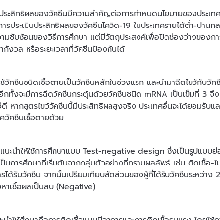
ประสิทธิผลของวัคซีนมีความสำคัญต่อการกำหนดนโยบายของประเทศ
ารประเมินประสิทธิผลของวัคซีนโควิด-19 ในประเทศรายได้ต่ำ-ปานกลาง
วามซับซ้อนของวิธีการศึกษา แต่มีวัตถุประสงค์เพื่อปิดช่องว่างของกา
น่ากังวล หรือระยะเวลาที่วัคซีนป้องกันได้
้วัคซีนชนิดเชื้อตายเป็นวัคซีนหลักในช่วงแรก และนำมาฉีดไขว้กับวัคซ
ี้ อีกทั้งจะมีการฉีดวัคซีนกระตุ้นด้วยวัคซีนชนิด mRNA เป็นเข็มที่
่ดี หากสูตรไขว้วัคซีนนี้มีประสิทธิผลสูงจริง ประเทศอื่นจะได้ยอมรั
ควัคซีนเชื้อตายด้วย
นะนำให้ใช้การศึกษาแบบ Test-negative design ซึ่งเป็นรูปแบบย
ป็นการศึกษาที่เริ่มต้นจากกลุ่มตัวอย่างที่ทราบผลลัพธ์ เช่น ติดเชื้อ-ไม่ต
ารได้รับวัคซีน จากนั้นเปรียบเทียบสัดส่วนของผู้ที่ได้รับวัคซีนระหว
หาเชื้อผลเป็นลบ (Negative)