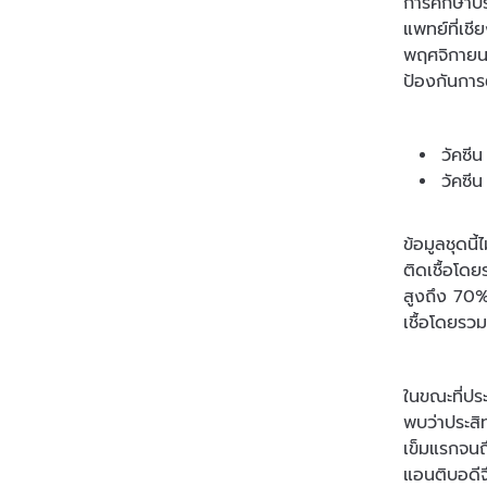
การศึกษาปร
แพทย์ที่เชี
พฤศจิกายน
ป้องกันการ
วัคซี
วัคซี
ข้อมูลชุดน
ติดเชื้อโดย
สูงถึง 70%
เชื้อโดยรวม
ในขณะที่ปร
พบว่าประสิ
เข็มแรกจนถ
แอนติบอดีจ