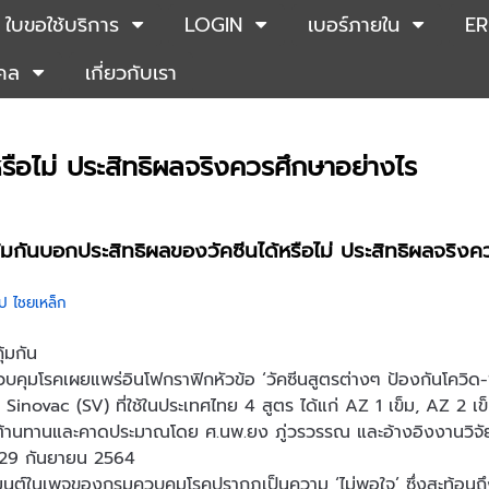
ใบขอใช้บริการ
LOGIN
เบอร์ภายใน
ER
คคล
เกี่ยวกับเรา
หรือไม่ ประสิทธิผลจริงควรศึกษาอย่างไร
คุ้มกันบอกประสิทธิผลของวัคซีนได้หรือไม่ ประสิทธิผลจริง
ป ไชยเหล็ก
บคุมโรคเผยแพร่อินโฟกราฟิกหัวข้อ ‘วัคซีนสูตรต่างๆ ป้องกันโควิด-
 Sinovac (SV) ที่ใช้ในประเทศไทย 4 สูตร ได้แก่ AZ 1 เข็ม, AZ 2 
ิต้านทานและคาดประมาณโดย ศ.นพ.ยง ภู่วรวรรณ และอ้างอิงงานวิจัย
ที่ 29 กันยายน 2564
นต์ในเพจของกรมควบคุมโรคปรากฏเป็นความ ‘ไม่พอใจ’ ซึ่งสะท้อนถึงค