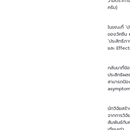
ว่าอัตรากา
ครับ)
ในขณะที่ ‘
ของวัคซีน 
‘ประสิทธิภ
และ Effect
กลับมาที่ข
ประสิทธิผลข
สามารถป้อง
asymptoma
นักวิจัยสร
จากการวิจัย
สัมพันธ์กั
เทียบเท่า