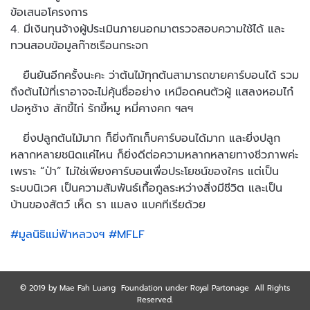
ข้อเสนอโครงการ
4. มีเงินทุนจ้างผู้ประเมินภายนอกมาตรวจสอบความใช้ได้ และ
ทวนสอบข้อมูลก๊าซเรือนกระจก
ยืนยันอีกครั้งนะคะ ว่าต้นไม้ทุกต้นสามารถขายคาร์บอนได้ รวม
ถึงต้นไม้ที่เราอาจจะไม่คุ้นชื่ออย่าง เหมือดคนตัวผู้ แสลงหอมไก๋
ปอหูช้าง สักขี้ไก่ รักขี้หมู หมี่คางคก ฯลฯ
ยิ่งปลูกต้นไม้มาก ก็ยิ่งกักเก็บคาร์บอนได้มาก และยิ่งปลูก
หลากหลายชนิดแค่ไหน ก็ยิ่งดีต่อความหลากหลายทางชีวภาพค่ะ
เพราะ “ป่า” ไม่ใช่เพียงคาร์บอนเพื่อประโยชน์ของใคร แต่เป็น
ระบบนิเวศ เป็นความสัมพันธ์เกื้อกูลระหว่างสิ่งมีชีวิต และเป็น
บ้านของสัตว์ เห็ด รา แมลง แบคทีเรียด้วย
#มูลนิธิแม่ฟ้าหลวงฯ
#MFLF
© 2019 by Mae Fah Luang Foundation under Royal Partonage All Rights
Reserved.