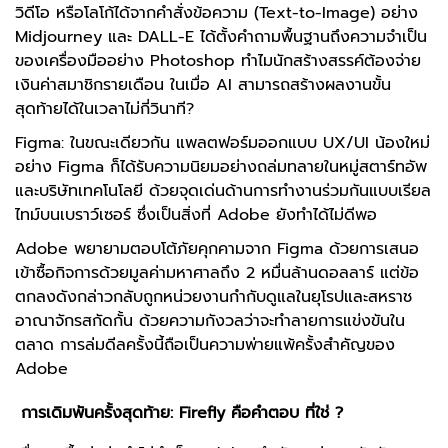
วิดีโอ หรือโลโก้ได้จากคำสั่งข้อความ (Text-to-Image) อย่าง
Midjourney และ DALL-E ได้ตั้งคำถามพื้นฐานถึงความจำเป็น
ของเครื่องมืออย่าง Photoshop ทำไมนักสร้างสรรค์ต้องจ่าย
เงินค่าสมาชิกรายเดือน ในเมื่อ AI สามารถสร้างผลงานขั้น
สุดท้ายได้ในเวลาไม่กี่วินาที?
Figma: ในขณะเดียวกัน แพลตฟอร์มออกแบบ UX/UI น้องใหม่
อย่าง Figma ก็ได้รับความนิยมอย่างถล่มทลายในหมู่สตาร์ทอัพ
และบริษัทเทคโนโลยี ด้วยจุดเด่นด้านการทำงานร่วมกันแบบเรียล
ไทม์บนเบราว์เซอร์ ซึ่งเป็นสิ่งที่ Adobe ยังทำได้ไม่ดีพอ
Adobe พยายามตอบโต้ภัยคุกคามจาก Figma ด้วยการเสนอ
เข้าซื้อกิจการด้วยมูลค่ามหาศาลถึง 2 หมื่นล้านดอลลาร์ แต่ข้อ
ตกลงดังกล่าวกลับถูกหน่วยงานกำกับดูแลในยุโรปและสหราช
อาณาจักรสกัดกั้น ด้วยความกังวลว่าจะทำลายการแข่งขันใน
ตลาด การล่มดีลครั้งนี้ถือเป็นความพ่ายแพ้ครั้งสำคัญของ
Adobe
การเดิมพันครั้งสุดท้าย: Firefly คือคำตอบ ที่ใช่ ?