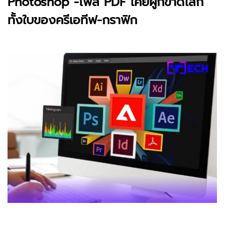
Photoshop -ไฟล์ PDF เคยผูกขาดโลก
ทั้งใบของครีเอทีฟ-กราฟิก