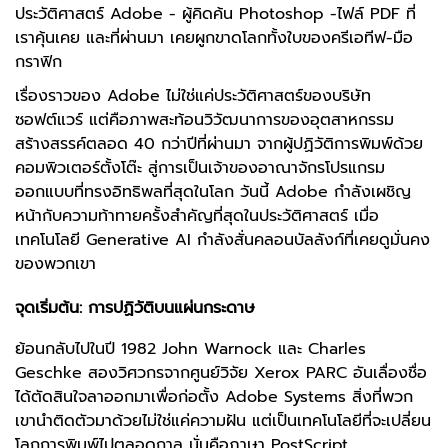
ประวัติศาสตร์ Adobe - ผู้คิดค้น Photoshop -ไฟล์ PDF ที่
เราคุ้นเคย และที่ผ่านมา เคยผูกขาดโลกทั้งใบของครีเอทีฟ-มือ
กราฟิก
เรื่องราวของ Adobe ไม่ใช่แค่ประวัติศาสตร์ของบริษัท
ซอฟต์แวร์ แต่คือภาพสะท้อนวิวัฒนาการของอุตสาหกรรม
สร้างสรรค์ตลอด 40 กว่าปีที่ผ่านมา จากผู้ปฏิวัติการพิมพ์ด้วย
คอมพิวเตอร์ตั้งโต๊ะ สู่การเป็นเจ้าของอาณาจักรโปรแกรม
ออกแบบที่ทรงอิทธิพลที่สุดในโลก วันนี้ Adobe กำลังเผชิญ
หน้ากับความท้าทายครั้งสำคัญที่สุดในประวัติศาสตร์ เมื่อ
เทคโนโลยี Generative AI กำลังสั่นคลอนบัลลังก์ที่เคยดูมั่นคง
ของพวกเขา
จุดเริ่มต้น: การปฏิวัติบนแผ่นกระดาษ
ย้อนกลับไปในปี 1982 John Warnock และ Charles
Geschke สองวิศวกรจากศูนย์วิจัย Xerox PARC อันเลื่องชื่อ
ได้ตัดสินใจลาออกมาเพื่อก่อตั้ง Adobe Systems สิ่งที่พวก
เขานำติดตัวมาด้วยไม่ใช่แค่ความฝัน แต่เป็นเทคโนโลยีที่จะเปลี่ยน
โลกการพิมพ์ไปตลอดกาล นั่นคือภาษา PostScript