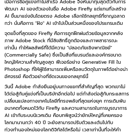
เมื่อการซื้อคู่แข่งทำไม่สำเร็จ Adobe จึงหันมาทุ่มสุดตัวกับการ
พัฒนา AI ของตัวเองในชื่อ Adobe Firefly แต่แทนที่จะสร้าง
AI ขึ้นมาแข่งขันโดยตรง Adobe เลือกใช้กลยุทธ์ที่ชาญฉลาด
กว่า นั่นคือการ "ฝัง" AI เข้าไปเป็นส่วนหนึ่งของโปรแกรมเดิม
จุดแข็งที่สุดของ Firefly คือการถูกฝึกฝนด้วยข้อมูลจากคลัง
ภาพ Adobe Stock ที่มีลิขสิทธิ์ถูกต้องและภาพสาธารณะ
เท่านั้น ทำให้ผลลัพธ์ที่ได้มีความ "ปลอดภัยเชิงพาณิชย์"
(Commercially Safe) ซึ่งเป็นสิ่งที่แบรนด์และองค์กรขนาด
ใหญ่ให้ความสำคัญสูงสุด ฟีเจอร์อย่าง Generative Fill ใน
Photoshop ที่ให้ผู้ใช้สามารถเพิ่มหรือลบวัตถุในภาพได้อย่างน่า
อัศจรรย์ คือตัวอย่างที่ชัดเจนของกลยุทธ์นี้
วันนี้ Adobe กำลังยืนอยู่บนทางแยกที่สำคัญที่สุด พวกเขาไม่
ได้ต่อสู้กับคู่แข่งที่เป็นบริษัทอีกต่อไป แต่กำลังต่อสู้กับกระแสการ
เปลี่ยนแปลงทางเทคโนโลยีที่ทรงพลังที่สุดแห่งยุค การเดิมพัน
อนาคตทั้งหมดไว้กับ Firefly และความสามารถในการบูรณาการ
AI เข้ากับระบบนิเวศเดิม คือบทพิสูจน์ว่ายักษ์ใหญ่ที่เคยครอง
โลกมานานกว่า 40 ปี จะยังสามารถปรับตัวและเต้นไปกับ
ท่วงทำนองใหม่ของโลกดิจิทัลได้หรือไม่ เวลาเท่านั้นที่จะให้คำ