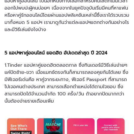
แอปหาคู่ออนไลน์ เป็นอีกหนึ่งทางเลือกสำหรับคนโสดที่ไม่มีเวลา
ออกไปพบปะผู้คนบ่อยๆ เนื่องจากในยุคปัจจุบันเริ่มมีคนที่หาแฟน
หรือหาคู่รักออนไลน์โดยผ่านแอปพลิเคชันเหล่านี้ซึ่งเราได้รวบรวม
มาทั้งหมด 5 แอปฯ เรามาดูกันว่าแต่ละแอปฯแตกต่างกันอย่างไร
และมีวิธีเล่นยังไงบ้าง
5 แอปฯหาคู่ออนไลน์ ยอดฮิต อัปเดตล่าสุด ปี 2024
1.Tinder แอปหาคู่ยอดฮิตตลอดกาล ซึ่งทินเดอร์มีวิธีเล่นง่ายๆ
แค่ปัดซ้าย-ขวา เมื่อแมทช์ตรงกันก็สามารถลองคุยกันได้เลย ซึ่ง
มีฟีเจอร์เด่นคือ หาคู่จากระยะทาง, ฟีเจอร์ Passport ที่สามารถ
ไปเจอคนต่างประเทศ สามารถเลือกตำแหน่งได้ตามใจชอบ ซึ่ง
สามารถปัดได้จำนวนจำกัด 100 ครั้ง/วัน ถ้าอยากปัดมากกว่า
นั้นต้องจ่ายรายเดือนเพิ่ม