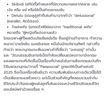
Skibidi (สกิบิดี้)คำสแลงที่มีความหมายหลากหลาย เช่น
เจ๋ง หรือ แย่ หรือใช้เป็นคำตลกขบขัน
Delulu (เดอลูลู)คำที่เล่นคำมาจากคำว่า "delusional"
(หลงผิด, คิดไปเอง)
Tradwife (แทรดไวฟ์)ย่อมาจาก "traditional wife"
หมายถึง "ผู้หญิงที่แต่งงานแล้ว
โดยเฉพาะผู้ที่โพสต์บนโซเชียลมีเดีย ซึ่งอยู่บ้านทำอาหาร ทำความ
สะอาด"นายโคลิน แมคอินทอช หนึ่งในนักอภิธานศัพท์ กล่าวทิ้ง
ท้ายว่า พจนานุกรมจะเพิ่มเฉพาะคำที่เชื่อว่า "จะคงอยู่" เท่านั้น
และ "วัฒนธรรมอินเทอร์เน็ตกำลังเปลี่ยนแปลงภาษาอังกฤษ
และผลกระทบที่เกิดขึ้นเป็นเรื่องที่น่าสนใจในการสังเกตและบันทึก
ไว้ในพจนานุกรม"การที่ "Parasocial" ถูกยกให้เป็นคำแห่งปี
2025 จึงเป็นเครื่องยืนยันว่า ความสัมพันธ์แบบทางเดียวนี้ไม่ได้
เป็นเพียงกระแสชั่วคราว แต่เป็นส่วนสำคัญที่หลอมรวมเข้ากับ
ชีวิตประจำวันของผู้คนในยุคที่เส้นแบ่งระหว่างชีวิตจริงและชีวิต
ออนไลน์พร่ามัวลงเรื่อย ๆ