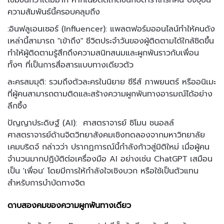
เข้มข้นกว่าเดิมมาก หากในอดีตเกิดขึ้นกับดาราโทรทัศน์ ปัจจุบัน
ความสัมพันธ์นี้ครอบคลุมถึง
:อินฟลูเอนเซอร์ (Influencer): แพลตฟอร์มออนไลน์ทำให้คนดัง
เหล่านี้สามารถ "เข้าถึง" ชีวิตประจำวันของผู้ติดตามได้ใกล้ชิดขึ้น
ทำให้ผู้ติดตามรู้สึกถึงความสนิทสนมและผูกพันราวกับเพื่อน
ทั้งๆ ที่เป็นการสื่อสารแบบทางเดียวตัว
ละครสมมุติ: รวมถึงตัวละครในนิยาย ซีรีส์ ภาพยนตร์ หรืออนิเมะ
ที่ผู้คนสามารถตามติดและสร้างความผูกพันทางอารมณ์ได้อย่าง
ลึกซึ้ง
ปัญญาประดิษฐ์ (AI): ศาสตราจารย์ ซิโมน ชนอลล์
ศาสตราจารย์ด้านจิตวิทยาสังคมเชิงทดลองจากมหาวิทยาลัย
เคมบริดจ์ กล่าวว่า ปรากฏการณ์นี้กำลังก้าวสู่มิติใหม่ เมื่อผู้คน
จำนวนมากปฏิบัติต่อเครื่องมือ AI อย่างเช่น ChatGPT เสมือน
เป็น 'เพื่อน' โดยมีการให้กำลังใจเชิงบวก หรือใช้เป็นตัวแทน
สำหรับการบำบัดทางจิต
ดาบสองคมของความผูกพันทางเดียว