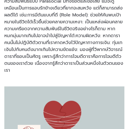
ความสัมพันธ์แบบ Parasocial มีทั้งข้อดีและข้อเสีย แม้จะดู
เหมือนเป็นการแอบรักข้างเดียวที่ยากจะสมหวัง แต่ก็สามารถส่ง
ผลดีได้ เช่น:การมีต้นแบบที่ดี (Role Model): ช่วยให้ค้นพบเป้า
หมายในชีวิตได้เร็วขึ้นช่วยคลายความเหงา: เป็นแหล่งผ่อนคลาย
ความเครียดจากความสัมพันธ์ในชีวิตจริงอย่างไรก็ตาม หาก
หมกมุ่นมากเกินไปอาจนำไปสู่ปัญหาได้:ความผิดหวัง: หากดารา
คนนั้นไม่ปฏิบัติตัวตามที่เราคาดหวังไว้ปัญหาทางการเงิน: ทุ่มเท
เงินไปกับคนดังมากเกินไปความขัดแย้ง: มองผู้ที่วิพากษ์วิจารณ์
ดาราที่ชอบเป็นศัตรู เพราะรู้สึกว่าการโจมตีดาราคือการโจมตีตัว
ตนของเราด้วย เนื่องจากรู้สึกว่าดาราเป็นส่วนหนึ่งในตัวตนของ
เรา