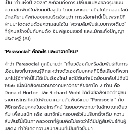
เป็น "คำแห่งปี 2025" สะท้อนถึงการเปลี่ยนแปลงของรูปแบบ
ความสัมพันธ์ในสังคมปัจจุบัน โดยเฉพาะอย่างยิ่งในโลกออนไลน์
นักอภิธานศัพท์ของเคมบริดจ์ระบุว่า การเลือกคำนี้เป็นเพราะปีที่
ผ่านมาโดดเด่นด้วยความสนใจใน "ความสัมพันธ์แบบทางเดียว"
ที่ผู้คนสร้างขึ้นกับคนดัง อินฟลูเอนเซอร์ และแม้กระทั่งปัญญา
ประดิษฐ์ (AI)
"Parasocial" คืออะไร และมาจากไหน?
คำว่า Parasocial ถูกนิยามว่า "เกี่ยวข้องกับหรือสัมพันธ์กับการ
เชื่อมโยงที่บางคนรู้สึกระหว่างตัวเองกับบุคคลที่มีชื่อเสียงที่พวก
เขาไม่รู้จัก"คำนี้ไม่ได้เป็นเรื่องใหม่ แต่มีต้นกำเนิดย้อนกลับไปถึงปี
1956 เมื่อนักสังคมวิทยาจากมหาวิทยาลัยชิคาโก 2 ท่าน คือ
Donald Horton และ Richard Wohl ได้ตั้งข้อสังเกตว่าผู้ชม
รายการโทรทัศน์ได้พัฒนาความสัมพันธ์แบบ "Parasocial" กับ
พิธีกรหรือบุคคลในจอโทรทัศน์ โดยมองพวกเขาในลักษณะเดียว
กับ เพื่อนสนิท หรือ สมาชิกในครอบครัวในบริบทดั้งเดิม ความ
สัมพันธ์นี้เป็นภาพลวงตาที่ผู้ชมคิดไปเองว่าได้มีปฏิสัมพันธ์กับผู้
แสดง ทำให้เกิดความสนิทสนมที่เป็นเท็จขึ้นมา