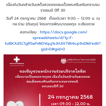
เนื่องในวันคล้ายวันเสด็จสวรรคตสมเด็จพระศรีนครินทราบรม
ราชชนนี ปีที่ 30
วันที่ 24 กรกฎาคม 2568 ตั้งแต่เวลา 9.00 – 12.00 น. ณ
กอ.ร่วม (ต้นตุง) โครงการพัฒนาดอยตุง จ.เชียงราย
ลงทะเบียน
:
https://docs.google.com/
spreadsheets/d/1y-F-
kzBXXdSC1gRSwFvN0Vquj1s3rUIX7i
8r6cp9xDM/edit?
gid=0#gid=0