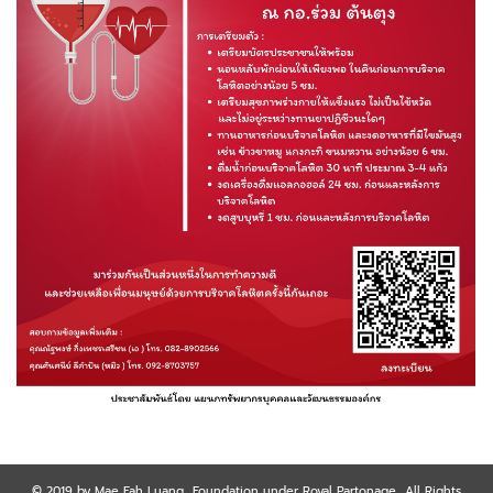
© 2019 by Mae Fah Luang Foundation under Royal Partonage All Rights