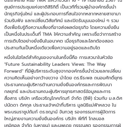
ประเทศไทย หรือ TMA ระหว่างวันที่ 16 - 19 กันยายน 2567 ณ
ศูนย์การประชุมแห่งชาติสิริกิติ์ เป็นเวทีที่รวมผู้นำองค์กรชั้นนำ
นักธุรกิจรุ่นใหม่ และผู้ประกอบการที่สนใจจากหลากหลายสาขามา
ร่วมรับฟัง แลกเปลี่ยนวิสัยทัศน์ และเปิดรับมุมมองใหม่ ๆ รวม
ถึงเพื่อรับรู้ถึงความเสี่ยงที่อาจส่งผลต่อธุรกิจ โดยความยั่งยืน
เป็นหนึ่งในประเด็นที่ TMA ให้ความสำคัญ เพราะเชื่อว่าการสร้าง
การเติบโตอย่างยั่งยืนในอนาคต เมื่อธุรกิจและโลกต้องสอด
ประสานกันเป็นหนึ่งเดียวเพื่อความอยู่รอดและเติบโต
หนึ่งในไฮไลต์สำคัญของงานในครั้งนี้คือ การเสวนาในหัวข้อ
"Future Sustainability Leaders Views: The Way
Forward" ที่มีผู้บริหารระดับสูงจากองค์กรชั้นนำร่วมแลกเปลี่ยน
ความคิดเห็นอย่างกว้างขวาง นำโดย ดร.ธีระพล ถนอมศักดิ์ยุทธ
ประธานคณะผู้บริหารด้านความยั่งยืนองค์กรและการพัฒนา
กลยุทธ์ และประธานคณะผู้บริหารยุทธศาสตร์ข้อมูลและการ
สื่อสาร บริษัท เครือเจริญโภคภัณฑ์ จำกัด (ซีพี) ร่วมกับ ม.ล.ดิศ
ปนัดดา ดิศกุล ประธานเจ้าหน้าที่บริหาร มูลนิธิแม่ฟ้าหลวง ใน
พระบรมราชูปถัมภ์ ดร.ชญาน์ จันทวสุ รองกรรมการผู้จัดการ
ใหญ่สายงานความยั่งยืนองค์กร บริษัท พีทีที โกลบอล
เคมิคอล จำกัด (มหาชน) และนพเดช กรรณสูต รองกรรมการผู้