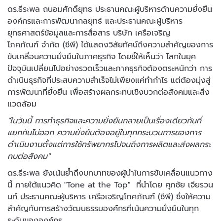
ดร.ธีระพล ถนอมศักดิ์ยุทธ ประธานคณะผู้บริหารด้านความยั่งยืน
องค์กรและการพัฒนากลยุทธ์ และประธานคณะผู้บริหาร
ยุทธศาสตร์ข้อมูลและการสื่อสาร บริษัท เครือเจริญ
โภคภัณฑ์ จำกัด (ซีพี) ได้แสดงวิสัยทัศน์ถึงความสำคัญของการ
ขับเคลื่อนความยั่งยืนในภาคธุรกิจ โดยชี้ให้เห็นว่า โลกในยุค
ปัจจุบันเปลี่ยนไปอย่างรวดเร็วและภาคธุรกิจต้องตระหนักว่า การ
ดำเนินธุรกิจที่ประสบความสำเร็จไม่เพียงแค่ทำกำไร แต่ต้องมุ่งสู่
การพัฒนาที่ยั่งยืน เพื่อสร้างผลกระทบเชิงบวกต่อสังคมและสิ่ง
แวดล้อม
"ในวันนี้ การทำธุรกิจและความยั่งยืนกลายเป็นเรื่องเดียวกันที่
แยกกันไม่ออก ความยั่งยืนต้องอยู่ในทุกกระบวนการของการ
ดำเนินงานตั้งแต่การใช้ทรัพยากรไปจนถึงการผลิตและส่งผลกระ
ทบต่อสังคม"
ดร.ธีระพล ยังเน้นย้ำถึงบทบาทของผู้นำในการขับเคลื่อนแนวทาง
นี้ ภายใต้แนวคิด "Tone at the Top" ที่นำโดย ศุภชัย เจียรวน
นท์ ประธานคณะผู้บริหาร เครือเจริญโภคภัณฑ์ (ซีพี) ซึ่งให้ความ
สำคัญกับการสร้างวัฒนธรรมองค์กรที่เน้นความยั่งยืนในทุก
ระดับขององค์กร