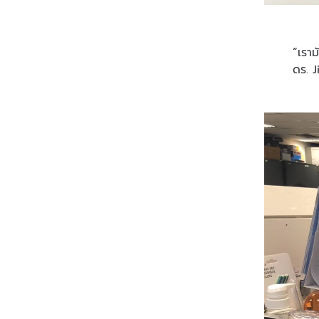
“เรา
ดร. 