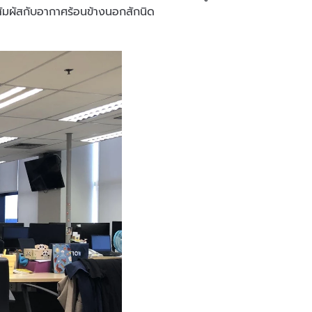
ปสัมผัสกับอากาศร้อนข้างนอกสักนิด