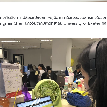
มักจะคิดถึงการเปลี่ยนแปลงสภาพภูมิอากาศในแง่ของผลกระทบในวงกว้
Jingnan Chen นักวิจัยจากมหาวิทยาลัย University of Exeter กล่