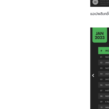
แอปพลิเคช