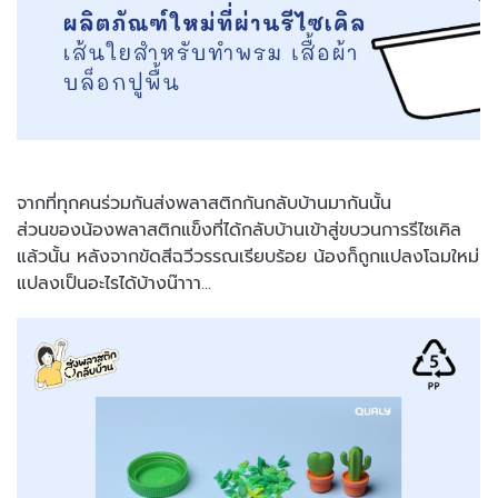
จากที่ทุกคนร่วมกันส่งพลาสติกกันกลับบ้านมากันนั้น
ส่วนของน้องพลาสติกแข็งที่ได้กลับบ้านเข้าสู่ขบวนการรีไซเคิล
แล้วนั้น หลังจากขัดสีฉวีวรรณเรียบร้อย น้องก็ถูกแปลงโฉมใหม่
แปลงเป็นอะไรได้บ้างน๊าาา...