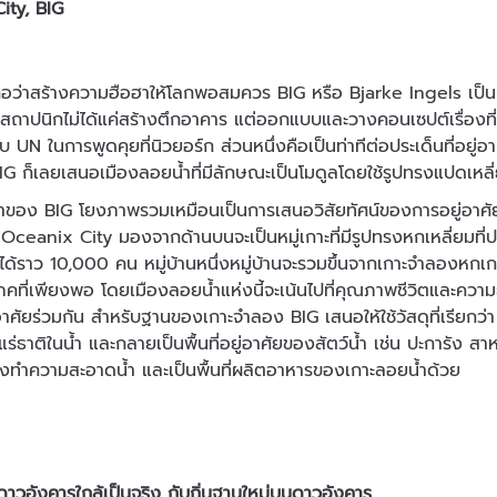
ity, BIG
้ถือว่าสร้างความฮือฮาให้โลกพอสมควร BIG หรือ Bjarke Ingels เป็น
อสถาปนิกไม่ได้แค่สร้างตึกอาคาร แต่ออกแบบและวางคอนเซปต์เรื่องที่
 UN ในการพูดคุยที่นิวยอร์ก ส่วนหนึ่งคือเป็นท่าทีต่อประเด็นที่อยู่อา
IG ก็เลยเสนอเมืองลอยน้ำที่มีลักษณะเป็นโมดูลโดยใช้รูปทรงแปดเหลี
ำของ BIG โยงภาพรวมเหมือนเป็นการเสนอวิสัยทัศน์ของการอยู่อาศัย
 Oceanix City มองจากด้านบนจะเป็นหมู่เกาะที่มีรูปทรงหกเหลี่ยมที่
ได้ราว 10,000 คน หมู่บ้านหนึ่งหมู่บ้านจะรวมขึ้นจากเกาะจำลองหกเกาะ
คที่เพียงพอ โดยเมืองลอยน้ำแห่งนี้จะเน้นไปที่คุณภาพชีวิตและความยั
าศัยร่วมกัน สำหรับฐานของเกาะจำลอง BIG เสนอให้ใช้วัสดุที่เรียกว่า
แร่ธาติในน้ำ และกลายเป็นพื้นที่อยู่อาศัยของสัตว์น้ำ เช่น ปะการัง สาห
งทำความสะอาดน้ำ และเป็นพื้นที่ผลิตอาหารของเกาะลอยน้ำด้วย
วอังคารใกล้เป็นจริง กับถิ่นฐานใหม่บนดาวอังคาร