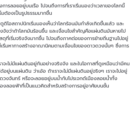
งการลอยอยู่บนเรือ ไปจนถึงการที่เราเริ่มมองว่าเวลาของโลกนี้
ริ่มต้องเป็นรูปธรรมมากขึ้น
ดิโอสถาปนิกเริ่มมองเห็นว่าโลกร้อนมันกำลังเกิดขึ้นแล้ว และ
งจังว่าถ้าโลกมันร้อนขึ้น และเงื่อนไขสำคัญคือแผ่นดินมันหายไป
ัสดุที่เริ่มจริงจังมากขึ้น ไปจนถึงภาคต่อของการย้ายถิ่นฐานไปอยู่
นก็เริ่มหาทางสร้างอาณานิคมตามเงื่อนไขของดาวดวงนั้นๆ ซึ่งการ
จะไม่มีแผ่นดินอยู่กันอย่างจริงจัง และในโอกาสที่ดูเหมือนว่ามีคน
ด้อยู่บนแผ่นดิน ว่าเอ้อ ถ้าเราจะไม่มีแผ่นดินอยู่จริงๆ เราจะไปอยู่
วงจันทร์ หรือจะลอยอยู่บนน้ำกับโปรเจกต์เมืองลอยน้ำทั้ง
เมืองลอยฟ้าที่เป็นแนวคิดสำหรับสร้างการอยู่อาศัยบนชั้น