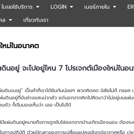
ใบขอใช้บริการ
LOGIN
เบอร์ภายใน
ER
คคล
เกี่ยวกับเรา
องใหม่ในอนาคต
่นดินอยู่ จะไปอยู่ไหน 7 โปรเจกต์เมืองใหม่ในอ
่นดินจะอยู่” เป็นคำที่เราได้ยินกันบ่อยๆ พวกคิดคด นิสัยไม่ดี ทรยศ เ
แผ่นดินอยู่ที่มันช่างแสนน่ากลัว แต่นอกจากคิดไปคิดมาว่าไม่อยู่บนแ
่วนตัว ก็เริ่มมองเห็นว่า เออ เป็นไปได้
่มีแผ่นดินอยู่หมายถึงการถูกขับไล่ออกจากบ้านเกิดเมืองนอน ต้องระ
ริงในทางปฏิบัติ ด้วยปัญหาของการเปลี่ยนแปลงเชิงภูมิอากาศหรือ