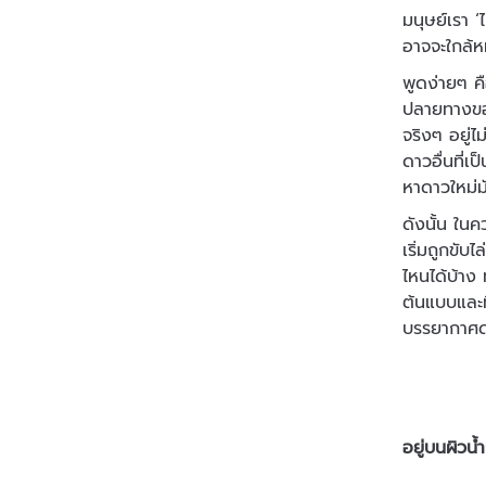
มนุษย์เรา 
อาจจะใกล้หม
พูดง่ายๆ ค
ปลายทางของ
จริงๆ อยู่ไ
ดาวอื่นที่
หาดาวใหม่มั
ดังนั้น ในค
เริ่มถูกขับ
ไหนได้บ้าง
ต้นแบบและที
บรรยากาศด
อยู่บนผิวน้