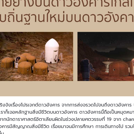
ิงจังเรื่องโปรเจกต์ดาวอังคาร จากการส่งจรวดไปจนถึงดาวอังคาร จนล
ึ่งเราก็เจอหลักฐานสิ่งมีชีวิตบนดาวอังคาร ดาวอังคารนี้ถือเป็นหมุ
ากนักดาราศาสตร์อิตาเลียนผิดในช่วงปลายศตวรรษที่ 19 จาก chann
งคารมีสัญญาณสิ่งมีชีวิต เรื่อยมาจนมีการศึกษา การเดินทางไป รวมไ
ึ้น