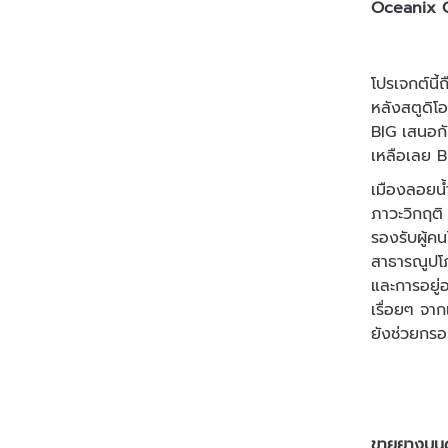
Oceanix C
โปรเจกต์นี
หลังสตูดิโ
BIG เสนอกับ
เหลือเลย B
เมืองลอยน้
ภาวะวิกฤติ
รองรับผู้คน
สาธารณูปโภ
และการอยู่อ
เรื่อยๆ จาก
ยังช่วยกรอ
ขายยางบนดา