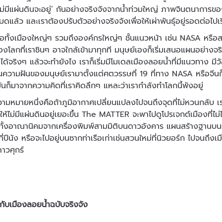
‘ไม่มีแผ่นดินจะอยู่’ กันอย่างจริงจังจากน้ำท่วมใหญ่ ภาพจินตนาการขอ
ดแล้ว และเราต้องปรับตัวอย่างจริงจังเพื่อให้เผ่าพันธุ์อยู่รอดต่อไปเ
ือทั้งเมืองใหญ่ๆ รวมถึงองค์กรใหญ่ๆ ชั้นแนวหน้า เช่น NASA หรือสตู
โลกที่เราชินๆ อาจใกล้เข้ามาทุกที มนุษย์เองก็เริ่มเสนอแผนอย่างจริ
ม่ได้จริงๆ แล้วจะทำยังไง เราก็เริ่มมีโมเดลเมืองลอยน้ำที่มีแนวทาง มีว
เป็นความฝันของมนุษย์เรามาตั้งแต่ศตวรรษที่ 19 ที่ทาง NASA หรือจี
นก็มาจากความคิดที่เราคิดลึกๆ แหละว่าเรากำลังทำโลกนี้พังอยู่
วามหมายหนึ่งคือถ้าภูมิอากาศเปลี่ยนแปลงไปจนถึงจุดที่ไม่หวนกลับ เรา
ไล่ให้ไม่มีแผ่นดินอยู่เยอะขึ้น The MATTER จะพาไปดูโปรเจกต์เมืองที่ไม่ไ
 ทั้งอาณานิคมจากเครื่องพิมพ์สามมิติบนดาวอังคาร แผนสร้างฐานบนด
่ปีนัง หรือจะไปอยู่บนซากท่าเรือเก่าเช่นสวนใหม่ที่นิวยอร์ก ไปจนถึง
าวศุกร์
ำกับเมืองลอยน้ำฉบับจริงจัง