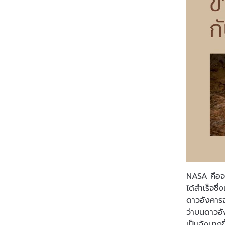
NASA คือจร
ได้สำเร็จซ
ดาวอังคารจ
ว่าบนดาวอั
เป็นจังมากข