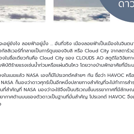
ีจะอยู่ยังไง ลอยฟ้าอยู่มั้ง … อันที่จริง เมืองลอยฟ้าเป็นเมืองในจิน
กัลลิเวอร์ที่กลายเป็นการ์ตูนของจิบลิ หรือ Cloud City จากสตาร
งในชื่อเดียวกันคือ Cloud City ของ CLOUDS AO สตูดิโอวิจัยทาง
ยพิบัติร้ายแรงเช่นน้ำท่วมหรือแผ่นดินไหว โดยวางบ้านพักอาศัยที่มีร
งในเมฆแล้ว NASA เองก็มีโปรเจกต์คล้ายๆ กัน ชื่อว่า HAVOC หร
่ NASA ก็มองว่าดาวศุกร์เป็นอีกหนึ่งปลายทางสำคัญที่จะไปทำการสำร
พื้นที่สำคัญที่ NASA มองว่าจะใช้จึงเป็นบริเวณชั้นบรรยากาศที่มีลัก
นบรรยากาศด้านบนของตัวดาวเป็นฐานที่มั่นสำคัญ โปรเจกต์ HAVOC จึงเ
ว