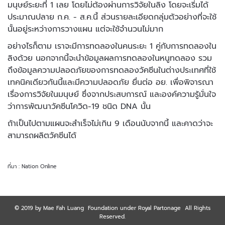
มนุษย์ระยะที่ 1 เลย โดยไม่ต้องผ่านการวิจัยในลิง โดยจะเริ่มได้
ประมาณปลาย ก.ค. - ส.ค.นี้ ส่วนรายละเอียดกลุ่มตัวอย่างที่จะใช้
นั้นอยู่
ระหว่างการวางแผน แต่จะใช้จำนวนไม่มาก
อย่างไรก็ตาม เราจะมีการทด
ลองในคนระยะ 1 คู่กับการทดลองใน
ลิงด้วย
นอกจากนี้จะนำข้อมูลผลการทดลองในหนูทดลอง รวม
ถึงข้อมูลความปลอดภัยของการทดลองวัคซีนในต่างประเทศที่ใช้
เทคนิคเดียวกันนี้และมีความ
ปลอดภัย ยื่นต่อ อย. เพื่อพิจารณา
เรื่องการวิจัยในมนุษย์ ซึ่งจากประสบ
การณ์ และองค์ความรู้มั่นใจ
ว่าการพัฒนาวัคซีนโควิด-19 ชนิด DNA นั้น
ถ้าเป็นไปตามแผนจะสำเร็จไม่เกิน 9 เดือนนับจากนี้ และคาดว่าจะ
สามารถ
ผลิตวัคซีนได้
ที่มา : Nation Online
© 2019 by Mae Fah Luang Foundation under Royal Partonage All Rights
Reserved.