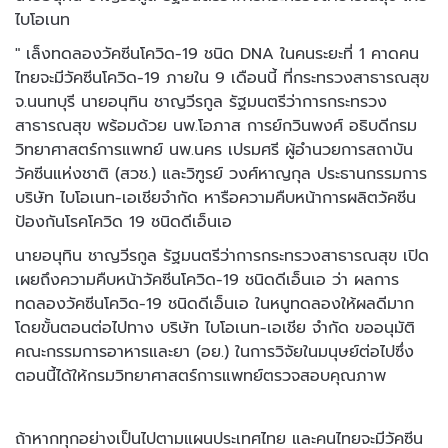
ไบโอเนท
" เล็งทดลองวัคซีนโควิด-19 ชนิด DNA ในคนระยะที่ 1 คาดคน
ไทยจะมีวัค
ซีนโควิด-19 ภายใน 9 เดือนนี้
ที่กระทรวงสาธารณสุข
จ.นนทบุรี นายอนุทิน ชาญวีรกูล รัฐมนตรีว่าการกระ
ทรวง
สาธารณสุข พร้อมด้วย นพ.โอภาส การย์กวินพงศ์ อธิบดีกรม
วิทยาศาสตร์การแพทย์ นพ.นคร เปรมศรี ผู้อำนวยการสถาบัน
วัคซีนแห่งชาติ (สวช.) และวิฑูรย์ วงศ์หาญกุล ประธานกรรมการ
บริษัท ไบโอเนท-เอเชียจำ
กัด หารือความคืบหน้าการผลิตวัคซีน
ป้องกันโรคโควิด 19 ชนิดดีเอ็นเอ
นายอนุทิน ชาญวีรกูล รัฐมนตรีว่าการกระทรวงสาธารณสุข เปิด
เผยถึงความคืบหน้าวัคซีนโควิด-19 ชนิดดีเอ็นเอ ว่า ผลการ
ทดลองวัคซีนโควิด-19 ชนิดดีเอ็นเอ ในหนูทดลองให้ผลดีมาก
โดยขั้นตอนต่อไปทาง บริษัท ไบโอเนท-เอเชีย จำกัด ขออนุมัติ
คณะกรรมการอาหารและยา (อย.) ในการวิจัยในมนุษย์ต่อไปซึ่ง
ตอนนี้ได้ให้กรมวิทยาศาสตร์การแพทย์ตรวจสอบคุณภาพ
ถ้าหาก
ทุกอย่างเป็นไปตามแผนประเทศไทย และคนไทยจะมีวัคซีน