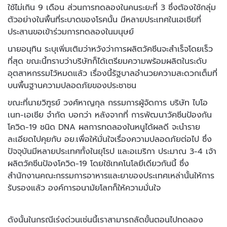
ใช้ไม่เกิน 9
เดือน ส่วนการทดลองในคนระยะที่ 3 ซึ่งต้องใช้กลุ่ม
ตัวอย่างในพื้นที่
ระบาดของโรคนั้น มีหลายประเทศในเอเชียที่
ประสานขอเข้าร่วมการทดลองในมนุษย์
นายอนุทิน ระบุเพิ่มเติมว่าหวังว่าการผลิตวัคซีนจะสำเร็จโดยเร็ว
ที่สุด ขณะนี้
ทราบว่าบริษัทก็ได้เตรียมความพร้อมผลิตในระดับ
อุตสาหกรรมไว้หมดแล้ว
เรื่องนี้รัฐบาลอำนวยความสะดวกเต็มที่
บนพื้นฐานความปลอดภัยของประชาชน
ขณะที่นายวิฑูรย์ วงศ์หาญกุล กรรมการผู้จัดการ บริษัท ไบโอ
เนท-เอเชีย จำกัด บอกว่า หลังจากที่ การพัฒนาวัคซีนป้องกัน
โควิด-19 ชนิด DNA ผลการทดลองในหนูได้ผลดี จะนำราย
ละเอียดไปคุยกับ อย.เพื่อให้มั่นใจเรื่องความปลอดภัยต่อไป ซึ่ง
ปัจจุบันมีหลายประเทศทั้งในยุโรป และอเมริกา ประมาณ 3-4 เจ้า
ผลิตวัคซีนป้องโควิด-19 โดยใช้เทคโนโลยีเดียวกันนี้ ซึ่ง
สำนักงานคณะกรรมการอาหารและยาของประเทศเหล่านั้นให้การ
รับรองแล้ว องค์การอนามัยโลกก็ให้ความมั่นใจ
ดังนั้นในกรณีเร่งด่วนเช่นนี้เราสามารถลัดขั้น
ตอนไปทดลอง