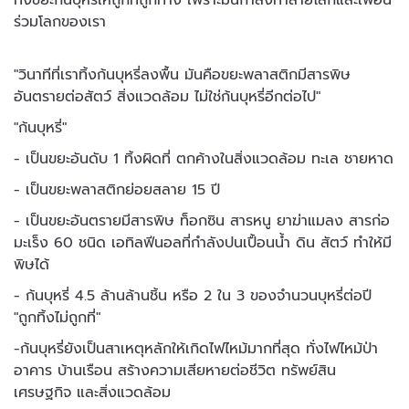
ร่วมโลกของเรา
"วินาทีที่เราทิ้งก้นบุหรี่ลงพื้น มันคือขยะพลาสติกมีสารพิษ
อันตรายต่อสัตว์ สิ่งแวดล้อม ไม่ใช่ก้นบุหรี่อีกต่อไป"
"ก้นบุหรี่"
- เป็นขยะอันดับ 1 ทิ้งผิดที่ ตกค้างในสิ่งแวดล้อม ทะเล ชายหาด
- เป็นขยะพลาสติกย่อยสลาย 15 ปี
- เป็นขยะอันตรายมีสารพิษ ท็อกซิน สารหนู ยาฆ่าแมลง สารก่อ
มะเร็ง 60 ชนิด เอทิลฟีนอลที่กำลังปนเปื้อนน้ำ ดิน สัตว์ ทำให้มี
พิษได้
- ก้นบุหรี่ 4.5 ล้านล้านชิ้น หรือ 2 ใน 3 ของจำนวนบุหรี่ต่อปี
"ถูกทิ้งไม่ถูกที่"
-ก้นบุหรี่ยังเป็นสาเหตุหลักให้เกิดไฟไหม้มากที่สุด ทั่งไฟไหม้ป่า
อาคาร บ้านเรือน สร้างความเสียหายต่อชีวิต ทรัพย์สิน
เศรษฐกิจ และสิ่งแวดล้อม