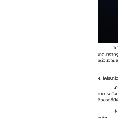
โคโรนาไวรั
เกิดมาจากงู
แต่วินิจฉั
4. โคโรนาไ
เกิดจากกา
สามารถรับเช
สิ่งของที่ม
ทั้งนี้ อั