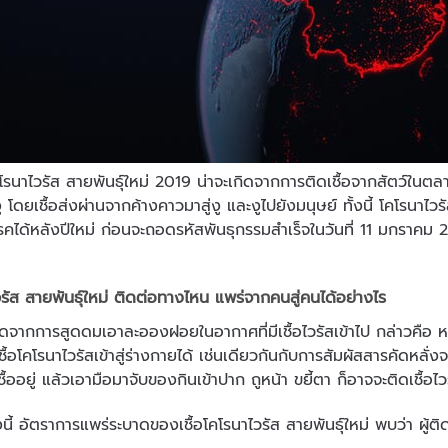
ส สายพันธุ์ใหม่ 2019 น่าจะเกิดจากการติดเชื้อจากสัตว์ในตลาดส
 โดยเชื้อส่งผ่านจากค้างคาวมาสู่งู และงูไปยังมนุษย์ ทั้งนี้ โคโรนาไ
ยโรคได้หลังปีใหม่ ก่อนจะถอดรหัสพันธุกรรมสำเร็จในวันที่ 11 มกราคม
วรัส สายพันธุ์ใหม่ ติดต่อทางไหน แพร่จากคนสู่คนได้อย่างไร
รสูดดมเอาละอองฝอยในอากาศที่มีเชื้อไวรัสเข้าไป กล่าวคือ หาก
ื้อโคโรนาไวรัสเข้าสู่ร่างกายได้ เช่นเดียวกันกับการสัมผัสสารคัดหลั่งจา
ีเชื้ออยู่ แล้วเอามือมาจับของกินเข้าปาก ถูหน้า ขยี้ตา ก็อาจจะติดเชื้อ
ตราการแพร่ระบาดของเชื้อโคโรนาไวรัส สายพันธุ์ใหม่ พบว่า ผู้ติดเ